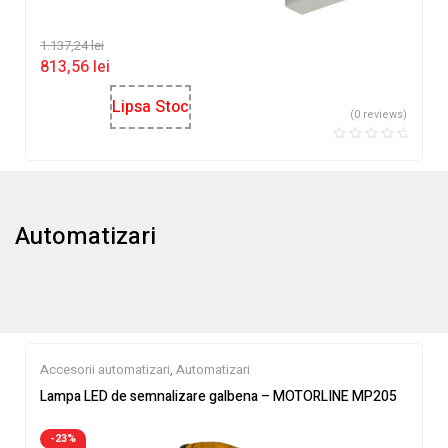
1.137,24
lei
813,56
lei
Lipsa Stoc
(0 reviews)
Automatizari
Accesorii automatizari
,
Automatizari
Lampa LED de semnalizare galbena – MOTORLINE MP205
-23%