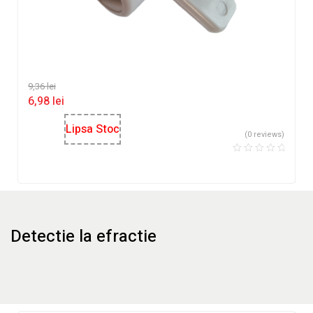
9,36
lei
6,98
lei
Lipsa Stoc
(0 reviews)
Detectie la efractie