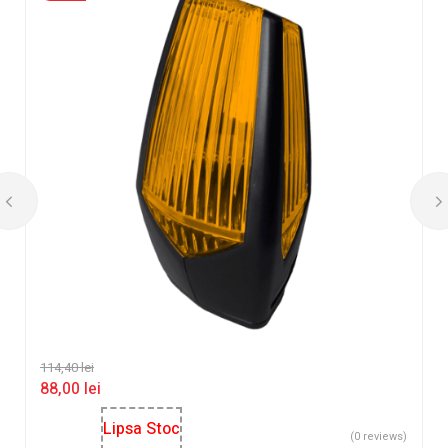
114,40
lei
88,00
lei
Lipsa Stoc
(0 reviews)