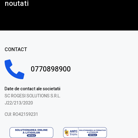
noutati
CONTACT
0770898900
Date de contact ale societatii
SC ROGESI SOLUTIONS S.R.L.
J22/213/2020
CUI: RO42159231