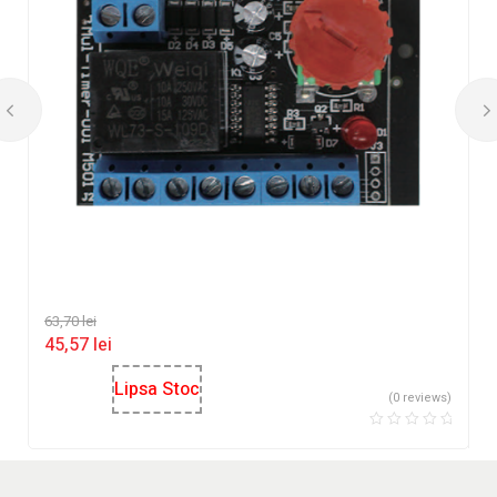
63,70
lei
45,57
lei
Lipsa Stoc
(0 reviews)