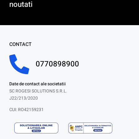
noutati
CONTACT
0770898900
Date de contact ale societatii
SC ROGESI SOLUTIONS S.R.L.
J22/213/2020
CUI: RO42159231