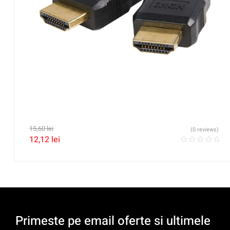
15,60
lei
(0 reviews)
12,12
lei
Primeste pe email oferte si ultimele