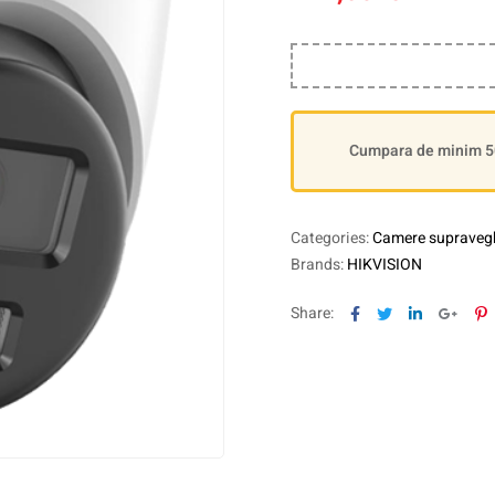
Cumpara de minim 500
Categories:
Camere supravegh
Brands:
HIKVISION
Facebook
Twitter
Linkedin
Goog
P
Share: