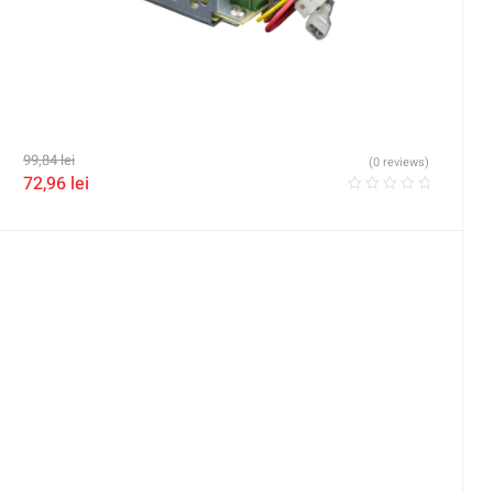
99,84
lei
(0 reviews)
72,96
lei