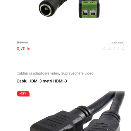
0,94
lei
(0 reviews)
0,70
lei
Cabluri si adaptoare video
,
Supraveghere video
Cablu HDMI 3 metri HDMI-3
-22%