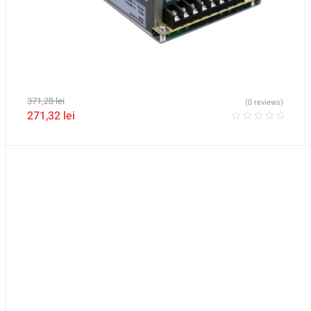
371,28
lei
(0 reviews)
271,32
lei