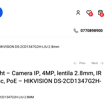
0
0
0770898900
 – HIKVISION DS-2CD1347G2H-LIU-2.8mm
Prev
Next
ht – Camera IP, 4MP, lentila 2.8mm, IR
ic, PoE – HIKVISION DS-2CD1347G2H-
354,61
512,40
lei
lei
676,00
824,20
lei
lei
2CD1347G2H-LIU-2.8MM