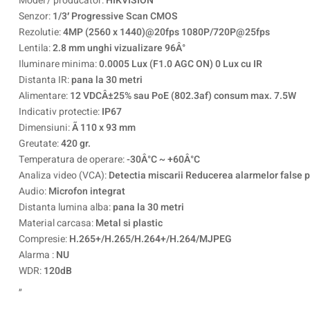
Model / producator:
HIKVISION
Senzor:
1/3′ Progressive Scan CMOS
Rezolutie:
4MP (2560 x 1440)@20fps 1080P/720P@25fps
Lentila:
2.8 mm unghi vizualizare 96Â°
Iluminare minima:
0.0005 Lux (F1.0 AGC ON) 0 Lux cu IR
Distanta IR:
pana la 30 metri
Alimentare:
12 VDCÂ±25% sau PoE (802.3af) consum max. 7.5W
Indicativ protectie:
IP67
Dimensiuni:
Ã 110 x 93 mm
Greutate:
420 gr.
Temperatura de operare:
-30Â°C ~ +60Â°C
Analiza video (VCA):
Detectia miscarii Reducerea alarmelor false pr
Audio:
Microfon integrat
Distanta lumina alba:
pana la 30 metri
Material carcasa:
Metal si plastic
Compresie:
H.265+/H.265/H.264+/H.264/MJPEG
Alarma :
NU
WDR:
120dB
„