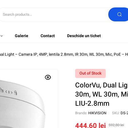
Galerie
Contact
Deschide un tichet
ual Light – Camera IP, 4MP, lentila 2.8mm, IR 30m, WL 30m, Mic, PoE
Out of Stock
ColorVu, Dual Lig
30m, WL 30m, M
LIU-2.8mm
Brands:
HIKVISION
SKU:
DS-
444,60
lei
592,80
lei