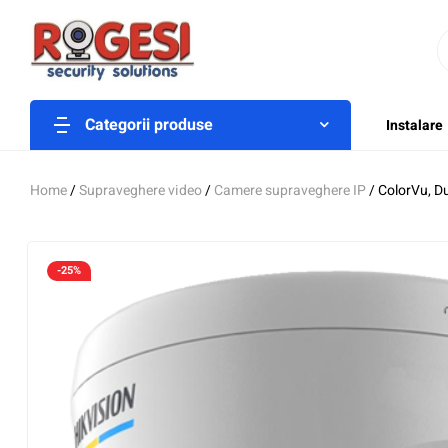
Categorii produse
Instalare
Home
/
Supraveghere video
/
Camere supraveghere IP
/ ColorVu, D
-25%