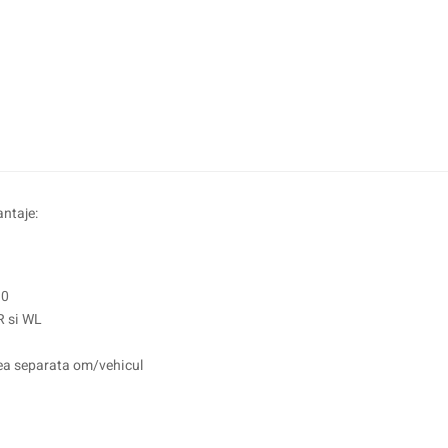
antaje:
.0
R si WL
area separata om/vehicul