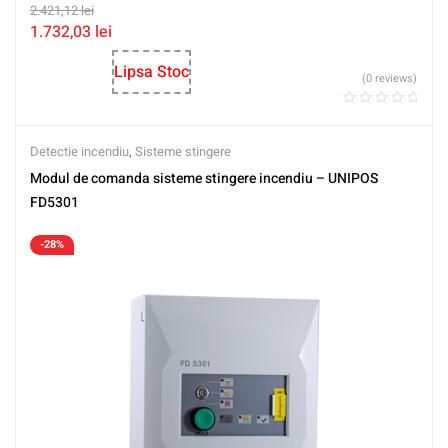
2.421,12
lei
1.732,03
lei
Lipsa Stoc
(0 reviews)
Detectie incendiu
,
Sisteme stingere
Modul de comanda sisteme stingere incendiu – UNIPOS
FD5301
-28%