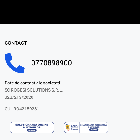
CONTACT
0770898900
Date de contact ale societatii
SC ROGESI SOLUTIONS S.R.L.
J22/213/2020
CUI: RO42159231