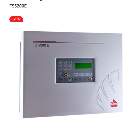
FS5200E
-28%