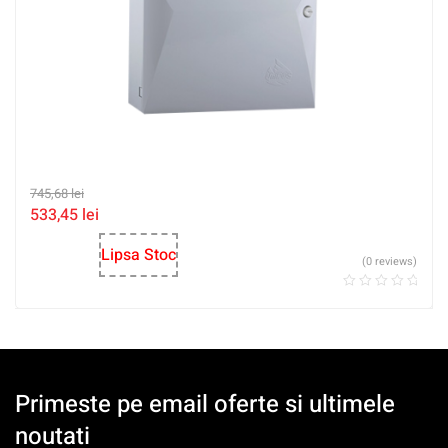
745,68
lei
533,45
lei
Lipsa Stoc
(0 reviews)
Primeste pe email oferte si ultimele
noutati