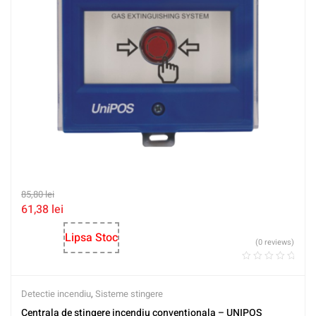
85,80
lei
61,38
lei
Lipsa Stoc
(0 reviews)
Detectie incendiu
,
Sisteme stingere
Centrala de stingere incendiu conventionala – UNIPOS