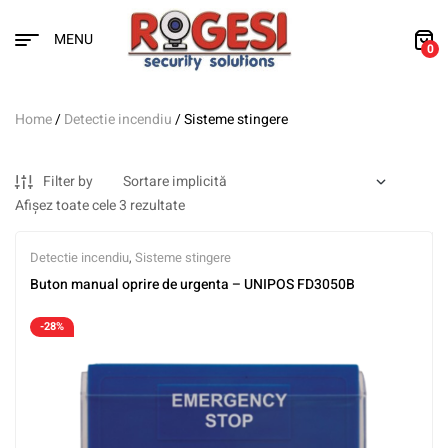
MENU
0
Home
/
Detectie incendiu
/ Sisteme stingere
Filter by
Afișez toate cele 3 rezultate
Detectie incendiu
,
Sisteme stingere
Buton manual oprire de urgenta – UNIPOS FD3050B
-28%