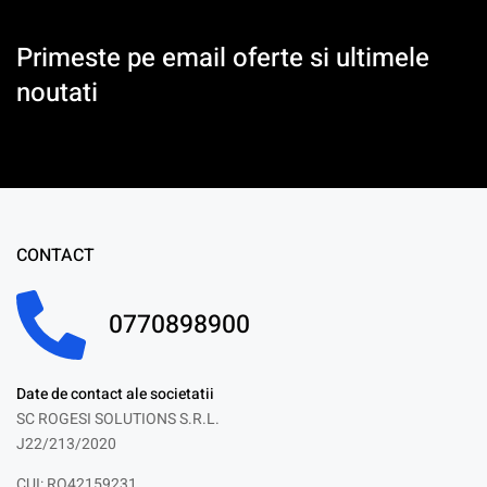
Primeste pe email oferte si ultimele
noutati
CONTACT
0770898900
Date de contact ale societatii
SC ROGESI SOLUTIONS S.R.L.
J22/213/2020
CUI: RO42159231