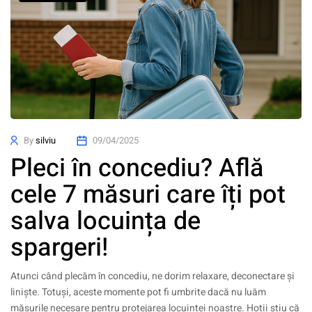
By
silviu
09/04/2025
Pleci în concediu? Află
cele 7 măsuri care îți pot
salva locuința de
spargeri!
Atunci când plecăm în concediu, ne dorim relaxare, deconectare și
liniște. Totuși, aceste momente pot fi umbrite dacă nu luăm
măsurile necesare pentru protejarea locuinței noastre. Hoții știu că