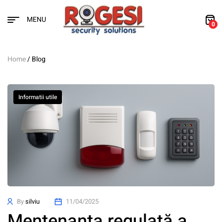
MENU
0
Home
/ Blog
Informatii utile
By
silviu
11/04/2025
Mentenanța regulată a