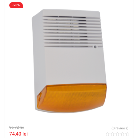
-23%
96,72
lei
(0 reviews)
74,40
lei