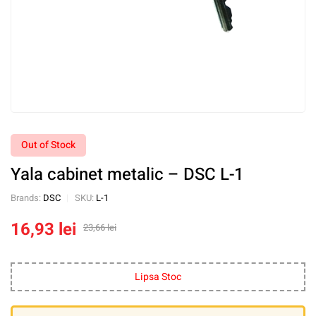
Out of Stock
Yala cabinet metalic – DSC L-1
Brands:
DSC
SKU:
L-1
16,93
lei
23,66
lei
Lipsa Stoc