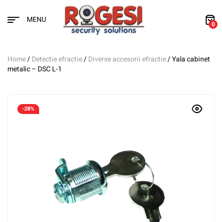
MENU
0
Home
/
Detectie efractie
/
Diverse accesorii efractie
/ Yala cabinet
metalic – DSC L-1
-28%