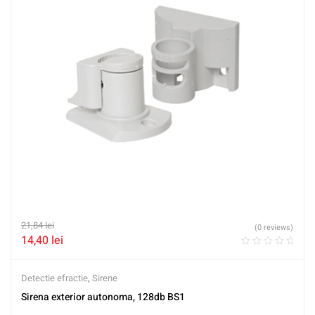
21,84
lei
(0 reviews)
14,40
lei
Detectie efractie
,
Sirene
Sirena exterior autonoma, 128db BS1