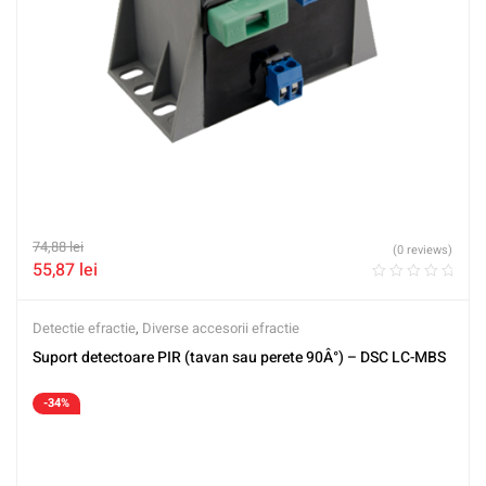
74,88
lei
(0 reviews)
55,87
lei
Detectie efractie
,
Diverse accesorii efractie
Suport detectoare PIR (tavan sau perete 90Â°) – DSC LC-MBS
-34%