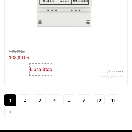
140,40
lei
108,00
lei
Lipsa Stoc
(0 reviews)
1
2
3
4
…
9
10
11