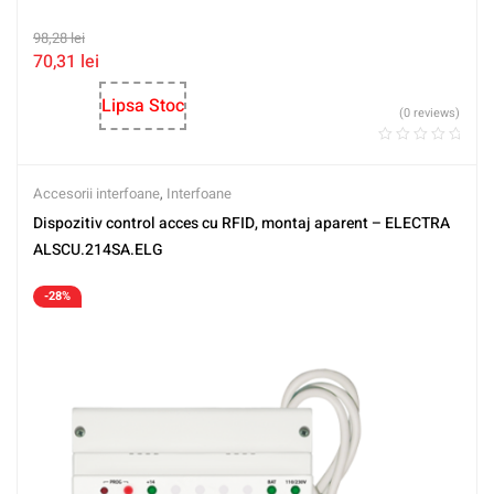
98,28
lei
70,31
lei
Lipsa Stoc
(0 reviews)
Accesorii interfoane
,
Interfoane
Dispozitiv control acces cu RFID, montaj aparent – ELECTRA
ALSCU.214SA.ELG
-28%