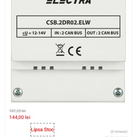
187,20
lei
144,00
lei
Lipsa Stoc
(0 reviews)