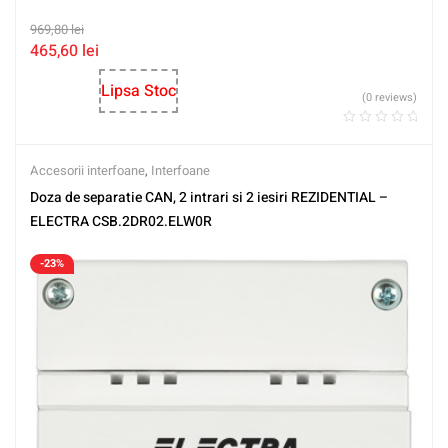
969,80
lei
465,60
lei
Lipsa Stoc
(0 reviews)
Accesorii interfoane
,
Interfoane
Doza de separatie CAN, 2 intrari si 2 iesiri REZIDENTIAL –
ELECTRA CSB.2DR02.ELW0R
-23%