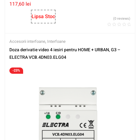
117,60
lei
Lipsa Stoc
(0 reviews)
Accesorii interfoane
,
Interfoane
Doza derivatie video 4 iesiri pentru HOME + URBAN, G3 –
ELECTRA VCB.4DN03.ELG04
-23%