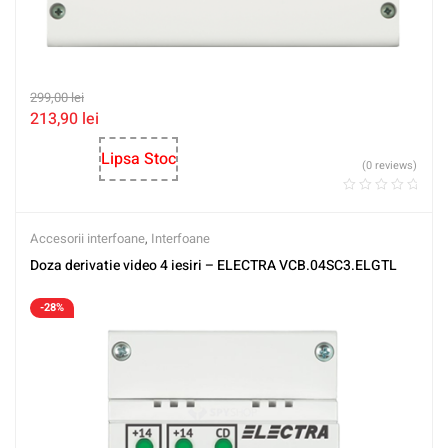
299,00
lei
213,90
lei
Lipsa Stoc
(0 reviews)
Accesorii interfoane
,
Interfoane
Doza derivatie video 4 iesiri – ELECTRA VCB.04SC3.ELGTL
-28%