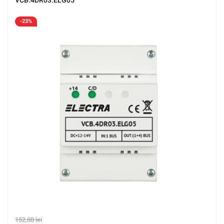
VCB.4DR03.ELG05
-23%
152,88
lei