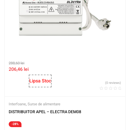
288,60
lei
206,46
lei
Lipsa Stoc
(0 reviews)
Interfoane
,
Surse de alimentare
DISTRIBUITOR APEL – ELECTRA DEM08
-28%