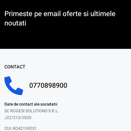
Primeste pe email oferte si ultimele
noutati
CONTACT
0770898900
Date de contact ale societatii
SC ROGESI SOLUTIONS S.R.L.
J22/213/2020
CUI: RO42159231