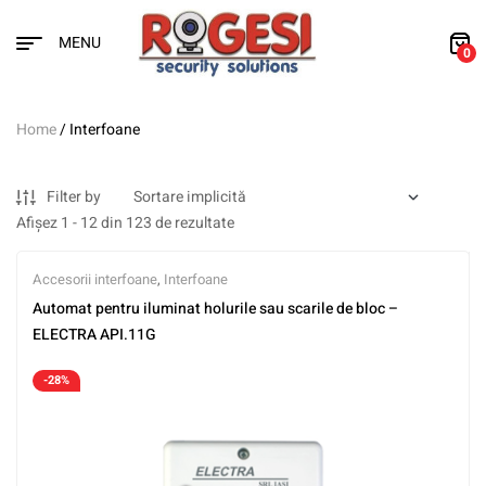
MENU
0
Home
/ Interfoane
Filter by
Afișez 1 - 12 din 123 de rezultate
Accesorii interfoane
,
Interfoane
Automat pentru iluminat holurile sau scarile de bloc –
ELECTRA API.11G
-28%