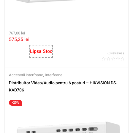
767,00
lei
575,25
lei
Lipsa Stoc
(0 reviews)
Accesorii interfoane
,
Interfoane
Distribuitor Video/Audio pentru 6 posturi – HIKVISION DS-
KAD706
-25%