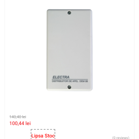
140,40
lei
100,44
lei
Lipsa Stoc
(0 reviews)