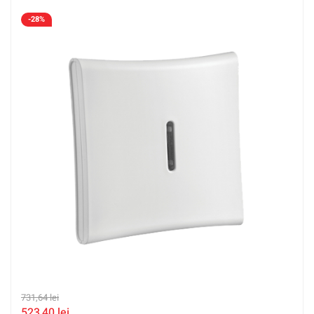
-28%
731,64
lei
523,40
lei