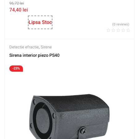
96,72
lei
74,40
lei
Lipsa Stoc
(0 reviews)
Detectie efractie
,
Sirene
Sirena interior piezo PS40
-23%