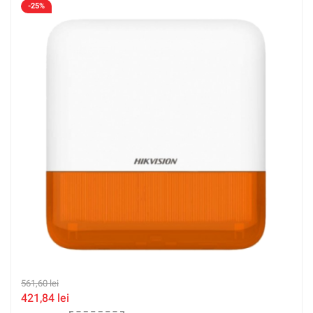
-25%
561,60
lei
421,84
lei