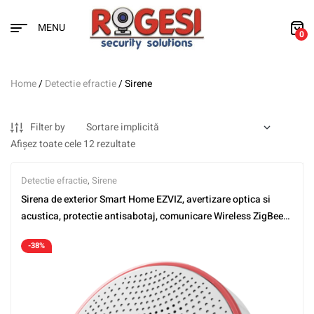
MENU
0
Home
/
Detectie efractie
/ Sirene
Filter by
Afișez toate cele 12 rezultate
Detectie efractie
,
Sirene
Sirena de exterior Smart Home EZVIZ, avertizare optica si
acustica, protectie antisabotaj, comunicare Wireless ZigBee
CS-T9C
-38%