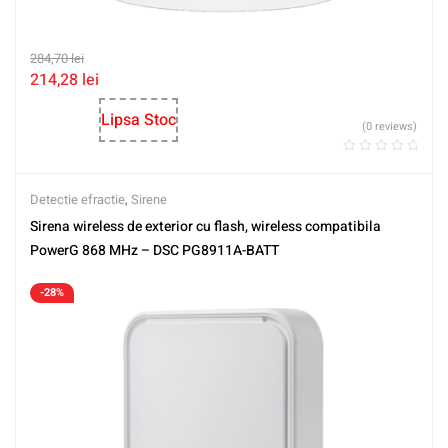
284,70
lei
214,28
lei
Lipsa Stoc
(0 reviews)
Detectie efractie
,
Sirene
Sirena wireless de exterior cu flash, wireless compatibila
PowerG 868 MHz – DSC PG8911A-BATT
-28%