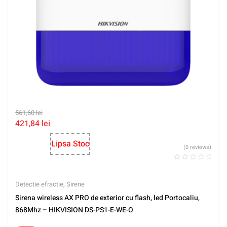
561,60
lei
421,84
lei
Lipsa Stoc
(0 reviews)
Detectie efractie
,
Sirene
Sirena wireless AX PRO de exterior cu flash, led Portocaliu,
868Mhz – HIKVISION DS-PS1-E-WE-O