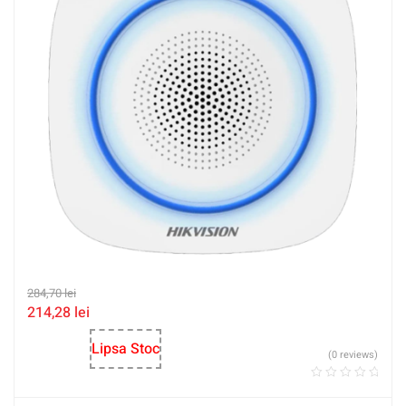
284,70
lei
214,28
lei
Lipsa Stoc
(0 reviews)