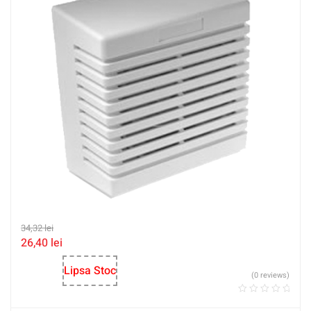
34,32
lei
26,40
lei
Lipsa Stoc
(0 reviews)