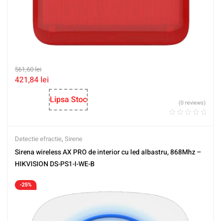
561,60
lei
421,84
lei
Lipsa Stoc
(0 reviews)
Detectie efractie
,
Sirene
Sirena wireless AX PRO de interior cu led albastru, 868Mhz –
HIKVISION DS-PS1-I-WE-B
-25%