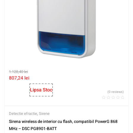
1.128,40
lei
807,24
lei
Lipsa Stoc
(0 reviews)
Detectie efractie
,
Sirene
Sirena wireless de interior cu flash, compatibil PowerG 868
MHz – DSC PG8901-BATT