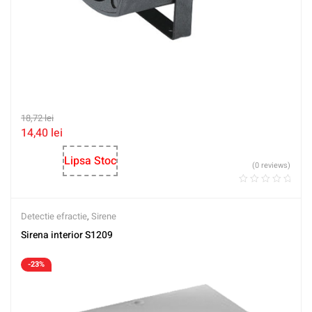
18,72
lei
14,40
lei
Lipsa Stoc
(0 reviews)
Detectie efractie
,
Sirene
Sirena interior S1209
-23%