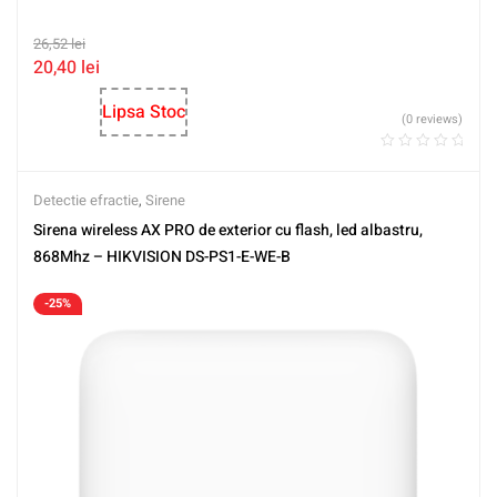
26,52
lei
20,40
lei
Lipsa Stoc
(0 reviews)
Detectie efractie
,
Sirene
Sirena wireless AX PRO de exterior cu flash, led albastru,
868Mhz – HIKVISION DS-PS1-E-WE-B
-25%