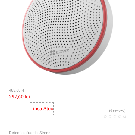
483,60
lei
297,60
lei
Lipsa Stoc
(0 reviews)
Detectie efractie
,
Sirene