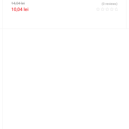
14,04
lei
(0 reviews)
10,04
lei