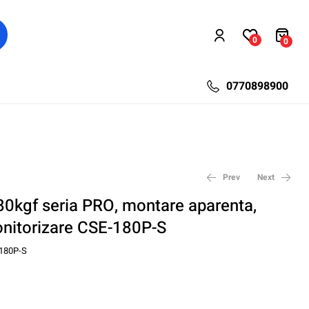
0
0
0770898900
Prev
Next
0kgf seria PRO, montare aparenta,
itorizare CSE-180P-S
98,21
128,34
lei
lei
137,28
179,40
lei
lei
180P-S