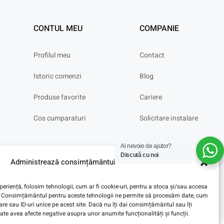
CONTUL MEU
COMPANIE
Profilul meu
Contact
Istoric comenzi
Blog
Produse favorite
Cariere
Cos cumparaturi
Solicitare instalare
Ai nevoie de ajutor?
Discută cu noi
Administrează consimțământul
eriență, folosim tehnologii, cum ar fi cookie-uri, pentru a stoca și/sau accesa
ve. Consimțământul pentru aceste tehnologii ne permite să procesăm date, cum
e sau ID-uri unice pe acest site. Dacă nu îți dai consimțământul sau îți
te avea afecte negative asupra unor anumite funcționalități și funcții.