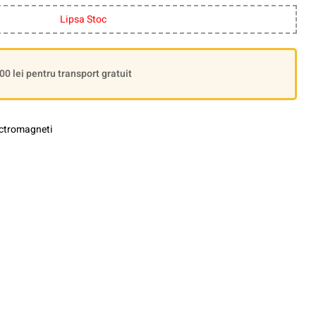
Lipsa Stoc
 lei pentru transport gratuit
ectromagneti
le+
interest