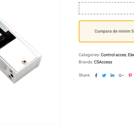
Cumpara de minim 500
Categories:
Control acces
,
El
Brands:
CSAccess
Facebook
Twitter
Linkedin
Goog
P
Share: