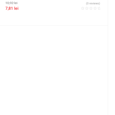
10,92
lei
(0 reviews)
7,81
lei