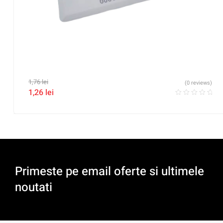
1,76
lei
(0 reviews)
1,26
lei
Primeste pe email oferte si ultimele
noutati