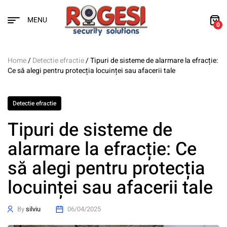
MENU
0
Home
/
Detectie efractie
/ Tipuri de sisteme de alarmare la efracție:
Ce să alegi pentru protecția locuinței sau afacerii tale
Detectie efractie
Tipuri de sisteme de
alarmare la efracție: Ce
să alegi pentru protecția
locuinței sau afacerii tale
By
silviu
06/04/2025