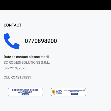
CONTACT
0770898900
Date de contact ale societatii
SC ROGESI SOLUTIONS S.R.L.
J22/213/2020
CUI: RO42159231