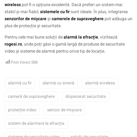
wireless
pot fi o opțiune excelentă. Dacă preferi un sistem mai
stabil și mai fiabil,
sistemele cu fir
sunt ideale. În plus, integrarea
senzorilor de mișcare
și
camerele de supraveghere
pot adăuga un
plus de protecție și securitate.
Pentru cele mai bune soluții de
alarmă la efracție
, vizitează
rogesi.ro
, unde poți găsi o gamă largă de produse de securitate
video și sisteme de alarmă pentru orice tip de locație.
Post Views:
588
alarmă cu fir
alarmă cu sirenă
alarmă wireless
cameră de supraveghere
dispecerat securitate
protecție video
senzor de mișcare
sistem de alarmare la efracție
sisteme de securitate video
soluții de securitate