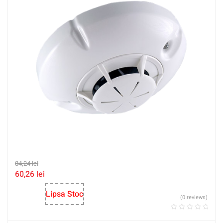
84,24
lei
60,26
lei
Lipsa Stoc
(0 reviews)