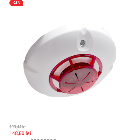
-23%
193,44
lei
148,80
lei