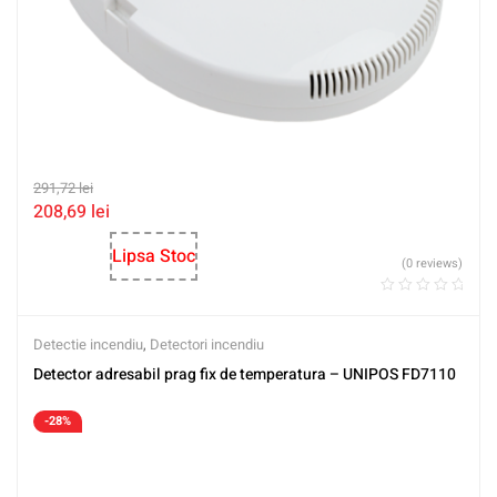
291,72
lei
208,69
lei
Lipsa Stoc
(0 reviews)
Detectie incendiu
,
Detectori incendiu
Detector adresabil prag fix de temperatura – UNIPOS FD7110
-28%