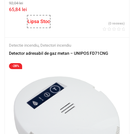
92,04
lei
65,84
lei
Lipsa Stoc
(0 reviews)
Detectie incendiu
,
Detectori incendiu
Detector adresabil de gaz metan – UNIPOS FD71CNG
-28%