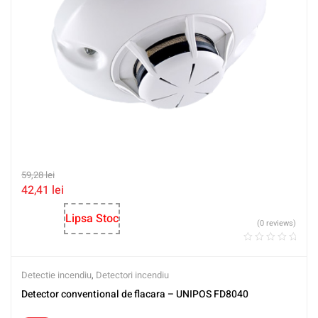
59,28
lei
42,41
lei
Lipsa Stoc
(0 reviews)
Detectie incendiu
,
Detectori incendiu
Detector conventional de flacara – UNIPOS FD8040