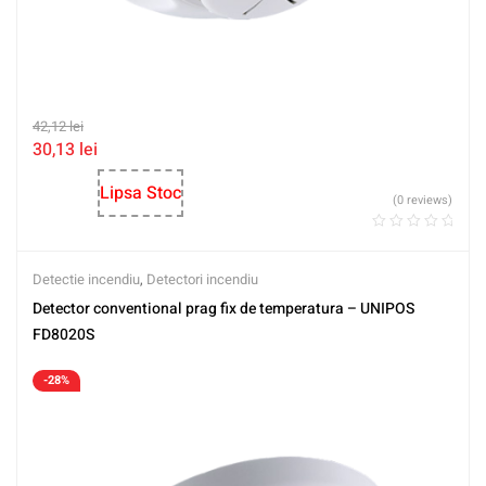
42,12
lei
30,13
lei
Lipsa Stoc
(0 reviews)
Detectie incendiu
,
Detectori incendiu
Detector conventional prag fix de temperatura – UNIPOS
FD8020S
-28%