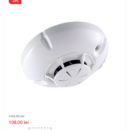
-23%
140,40
lei
108,00
lei