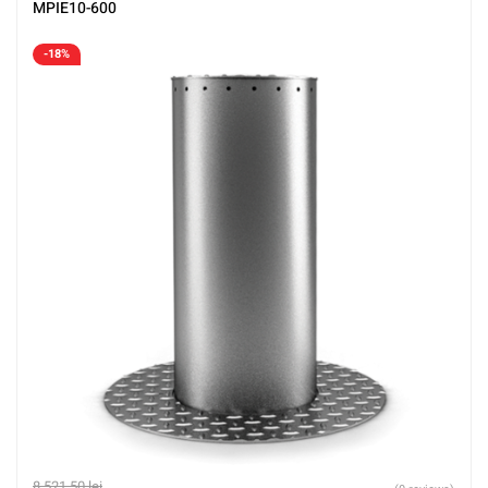
MPIE10-600
-18%
8.521,50
lei