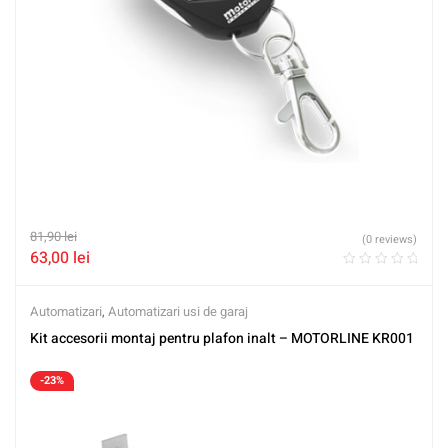
81,90
lei
(0 reviews)
63,00
lei
Automatizari
,
Automatizari usi de garaj
Kit accesorii montaj pentru plafon inalt – MOTORLINE KR001
-23%