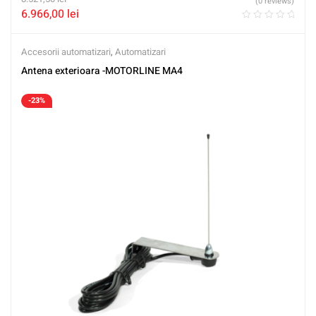
(0 reviews)
6.966,00
lei
Accesorii automatizari
,
Automatizari
Antena exterioara -MOTORLINE MA4
-23%