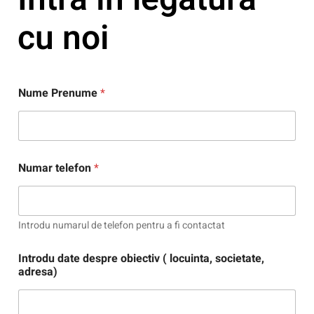
cu noi
Nume Prenume
*
P
Numar telefon
*
r
e
n
u
m
Introdu numarul de telefon pentru a fi contactat
e
d
Introdu date despre obiectiv ( locuinta, societate,
e
adresa)
s
p
r