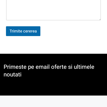
e
a
d
r
e
s
a
Trimite cererea
)
Primeste pe email oferte si ultimele
noutati