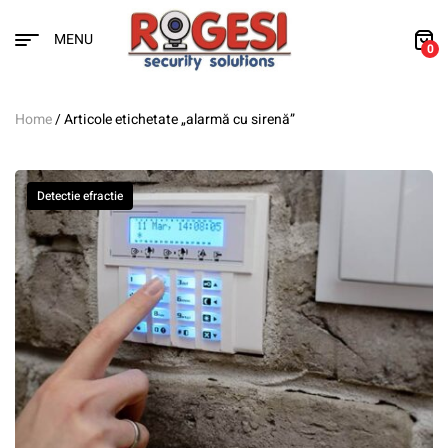
MENU
0
Home
/ Articole etichetate „alarmă cu sirenă”
Detectie efractie