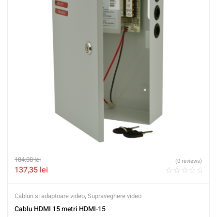
184,08
lei
(0 reviews)
137,35
lei
Cabluri si adaptoare video
,
Supraveghere video
Cablu HDMI 15 metri HDMI-15