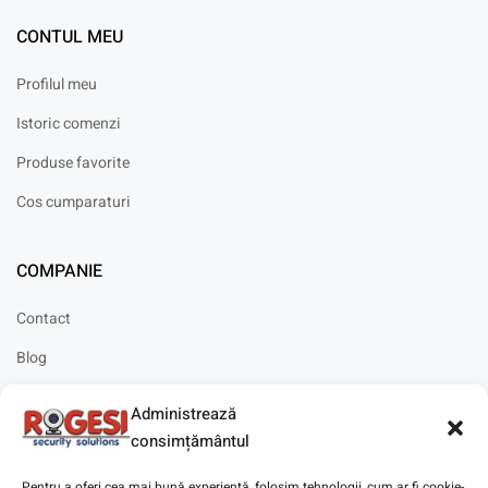
CONTUL MEU
Profilul meu
Istoric comenzi
Produse favorite
Cos cumparaturi
COMPANIE
Contact
Blog
Cariere
Administrează
Solicitare instalare
consimțământul
Pentru a oferi cea mai bună experiență, folosim tehnologii, cum ar fi cookie-