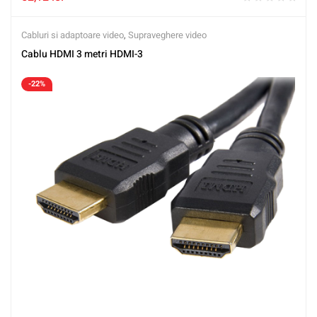
Cabluri si adaptoare video
,
Supraveghere video
Cablu HDMI 3 metri HDMI-3
-22%