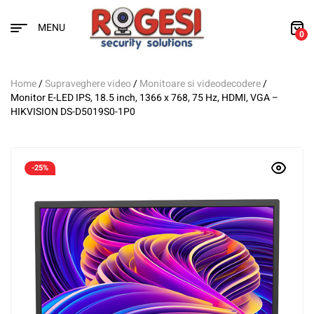
MENU
0
Home
/
Supraveghere video
/
Monitoare si videodecodere
/
Monitor E-LED IPS, 18.5 inch, 1366 x 768, 75 Hz, HDMI, VGA –
HIKVISION DS-D5019S0-1P0
-25%