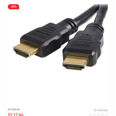
-22%
67,08
lei
(0 reviews)
52,12
lei