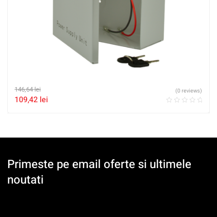
146,64
lei
(0 reviews)
109,42
lei
Primeste pe email oferte si ultimele
noutati