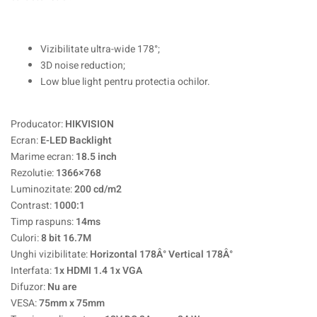
Vizibilitate ultra-wide 178°;
3D noise reduction;
Low blue light pentru protectia ochilor.
Producator:
HIKVISION
Ecran:
E-LED Backlight
Marime ecran:
18.5 inch
Rezolutie:
1366×768
Luminozitate:
200 cd/m2
Contrast:
1000:1
Timp raspuns:
14ms
Culori:
8 bit 16.7M
Unghi vizibilitate:
Horizontal 178Â° Vertical 178Â°
Interfata:
1x HDMI 1.4 1x VGA
Difuzor:
Nu are
VESA:
75mm x 75mm