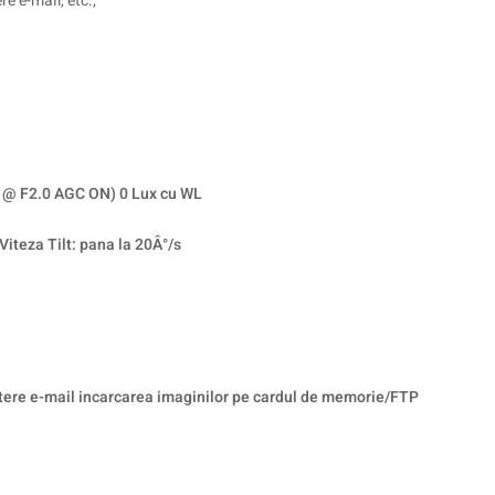
e e-mail, etc.;
x @ F2.0 AGC ON) 0 Lux cu WL
Viteza Tilt: pana la 20Â°/s
itere e-mail incarcarea imaginilor pe cardul de memorie/FTP