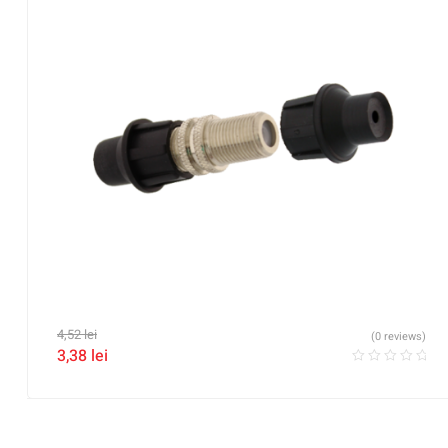
4,52
lei
(0 reviews)
3,38
lei