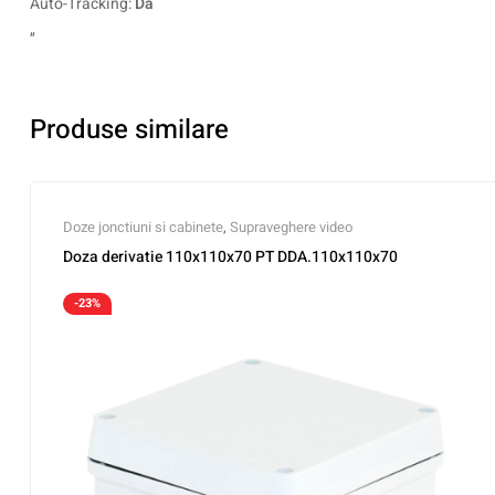
Auto-Tracking:
Da
„
Produse similare
Doze jonctiuni si cabinete
,
Supraveghere video
Doza derivatie 110x110x70 PT DDA.110x110x70
-23%