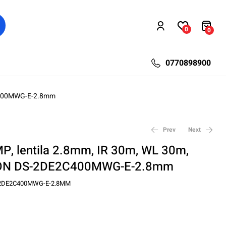
0
0
0770898900
2C400MWG-E-2.8mm
Prev
Next
P, lentila 2.8mm, IR 30m, WL 30m,
ION DS-2DE2C400MWG-E-2.8mm
113,10
736,97
lei
lei
150,80
1.045,20
lei
lei
2DE2C400MWG-E-2.8MM