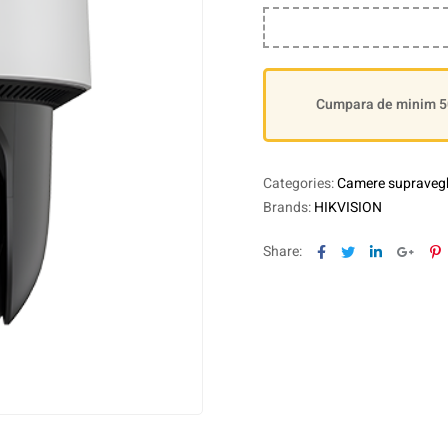
Cumpara de minim 500
Categories:
Camere supravegh
Brands:
HIKVISION
Facebook
Twitter
Linkedin
Goog
P
Share: