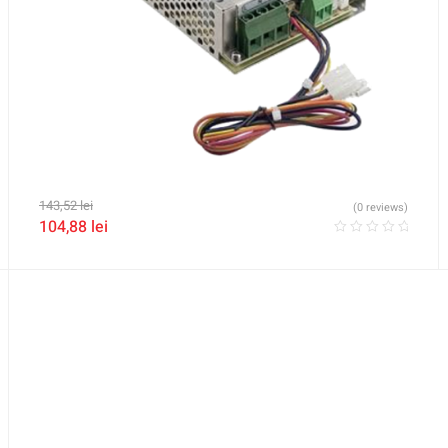
143,52
lei
(0 reviews)
104,88
lei