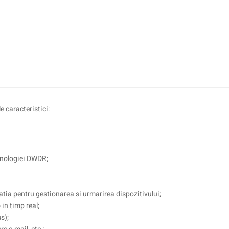
caracteristici:
ehnologiei DWDR;
icatia pentru gestionarea si urmarirea dispozitivului;
in timp real;
s);