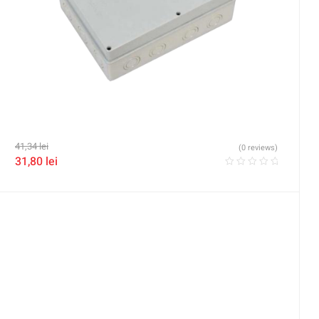
41,34
lei
(0 reviews)
31,80
lei