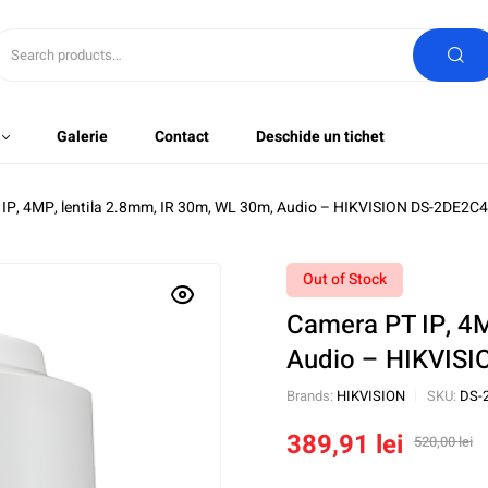
Galerie
Contact
Deschide un tichet
 IP, 4MP, lentila 2.8mm, IR 30m, WL 30m, Audio – HIKVISION DS-2DE
Out of Stock
Camera PT IP, 4M
Audio – HIKVIS
Brands:
HIKVISION
SKU:
DS-
389,91
lei
520,00
lei