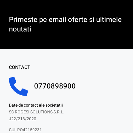
Primeste pe email oferte si ultimele
noutati
CONTACT
0770898900
Date de contact ale societatii
SC ROGESI SOLUTIONS S.R.L.
J22/213/2020
CUI: RO42159231