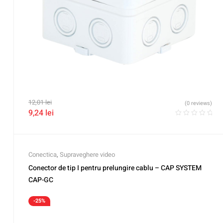
12,01
lei
(0 reviews)
9,24
lei
Conectica
,
Supraveghere video
Conector de tip I pentru prelungire cablu – CAP SYSTEM
CAP-GC
-25%