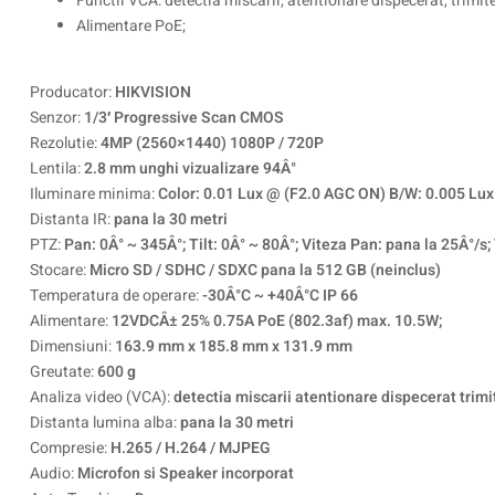
Functii VCA: detectia miscarii, atentionare dispecerat, trimiter
Alimentare PoE;
Producator:
HIKVISION
Senzor:
1/3′ Progressive Scan CMOS
Rezolutie:
4MP (2560×1440) 1080P / 720P
Lentila:
2.8 mm unghi vizualizare 94Â°
Iluminare minima:
Color: 0.01 Lux @ (F2.0 AGC ON) B/W: 0.005 Lu
Distanta IR:
pana la 30 metri
PTZ:
Pan: 0Â° ~ 345Â°; Tilt: 0Â° ~ 80Â°; Viteza Pan: pana la 25Â°/s; 
Stocare:
Micro SD / SDHC / SDXC pana la 512 GB (neinclus)
Temperatura de operare:
-30Â°C ~ +40Â°C IP 66
Alimentare:
12VDCÂ± 25% 0.75A PoE (802.3af) max. 10.5W;
Dimensiuni:
163.9 mm x 185.8 mm x 131.9 mm
Greutate:
600 g
Analiza video (VCA):
detectia miscarii atentionare dispecerat trim
Distanta lumina alba:
pana la 30 metri
Compresie:
H.265 / H.264 / MJPEG
Audio:
Microfon si Speaker incorporat