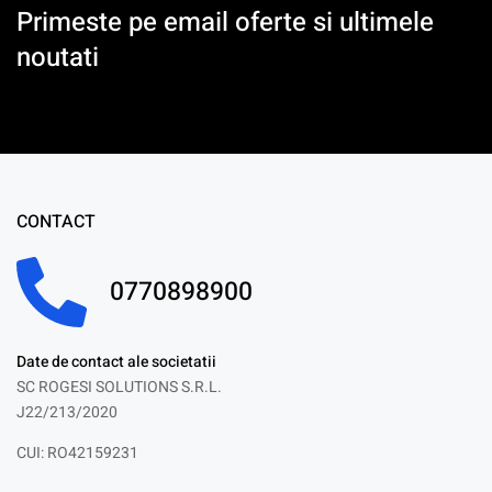
Primeste pe email oferte si ultimele
noutati
CONTACT
0770898900
Date de contact ale societatii
SC ROGESI SOLUTIONS S.R.L.
J22/213/2020
CUI: RO42159231