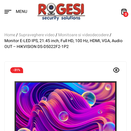
MENU
0
Home
/
Supraveghere video
/
Monitoare si videodecodere
/
Monitor E-LED IPS, 21.45 inch, Full HD, 100 Hz, HDMI, VGA, Audio
OUT – HIKVISION DS-D5022F2-1P2
-31%