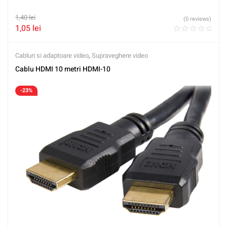
1,40
lei
(0 reviews)
1,05
lei
Cabluri si adaptoare video
,
Supraveghere video
Cablu HDMI 10 metri HDMI-10
-23%