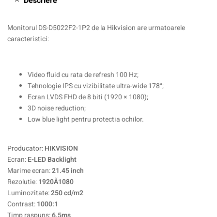
Descriere
Monitorul DS-D5022F2-1P2 de la Hikvision are urmatoarele
caracteristici:
Video fluid cu rata de refresh 100 Hz;
Tehnologie IPS cu vizibilitate ultra-wide 178°;
Ecran LVDS FHD de 8 biti (1920 × 1080);
3D noise reduction;
Low blue light pentru protectia ochilor.
Producator:
HIKVISION
Ecran:
E-LED Backlight
Marime ecran:
21.45 inch
Rezolutie:
1920Ã1080
Luminozitate:
250 cd/m2
Contrast:
1000:1
Timp raspuns:
6.5ms