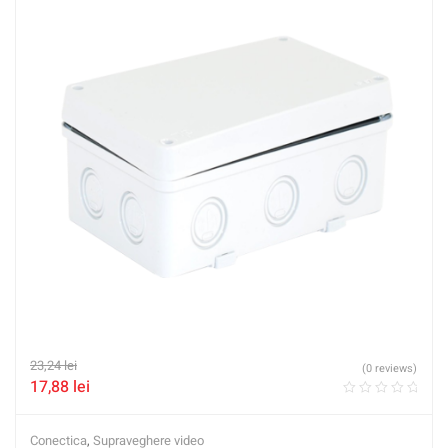
23,24
lei
(0 reviews)
17,88
lei
Conectica
,
Supraveghere video