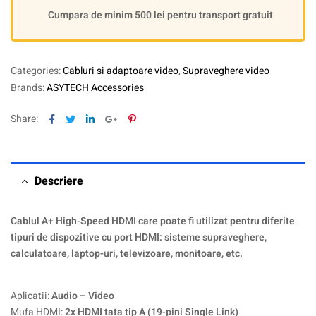
Cumpara de minim 500 lei pentru transport gratuit
Categories:
Cabluri si adaptoare video
,
Supraveghere video
Brands:
ASYTECH Accessories
Facebook
Twitter
Linkedin
Google+
Pinterest
Share:
Descriere
Cablul A+ High-Speed HDMI care poate fi utilizat pentru diferite
tipuri de dispozitive cu port HDMI: sisteme supraveghere,
calculatoare, laptop-uri, televizoare, monitoare, etc.
Aplicatii:
Audio – Video
Mufa HDMI:
2x HDMI tata tip A (19-pini Single Link)