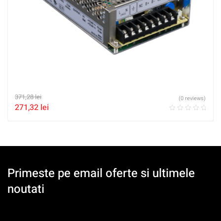
371,28
lei
(0 reviews)
271,32
lei
Primeste pe email oferte si ultimele
noutati