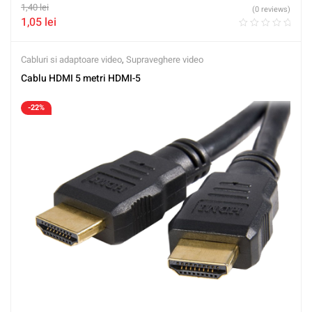
1,40
lei
(0 reviews)
1,05
lei
Cabluri si adaptoare video
,
Supraveghere video
Cablu HDMI 5 metri HDMI-5
-22%