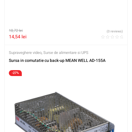
18,72
lei
(0 reviews)
14,54
lei
Supraveghere video
,
Surse de alimentare si UPS
Sursa in comutatie cu back-up MEAN WELL AD-155A
-27%