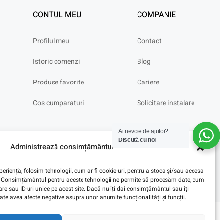
CONTUL MEU
COMPANIE
Profilul meu
Contact
Istoric comenzi
Blog
Produse favorite
Cariere
Cos cumparaturi
Solicitare instalare
Ai nevoie de ajutor?
Discută cu noi
Administrează consimțământul
eriență, folosim tehnologii, cum ar fi cookie-uri, pentru a stoca și/sau accesa
ve. Consimțământul pentru aceste tehnologii ne permite să procesăm date, cum
e sau ID-uri unice pe acest site. Dacă nu îți dai consimțământul sau îți
te avea afecte negative asupra unor anumite funcționalități și funcții.