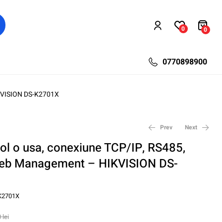
0
0
0770898900
IKVISION DS-K2701X
Prev
Next
rol o usa, conexiune TCP/IP, RS485,
eb Management – HIKVISION DS-
2.715,38
2.486,25
lei
lei
3.620,50
3.315,00
lei
lei
K2701X
0
lei