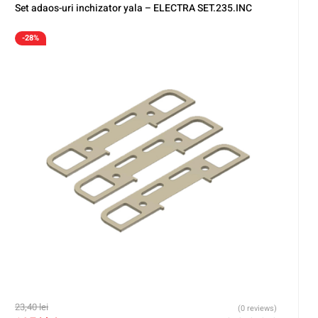
Set adaos-uri inchizator yala – ELECTRA SET.235.INC
-28%
23,40
lei
(0 reviews)