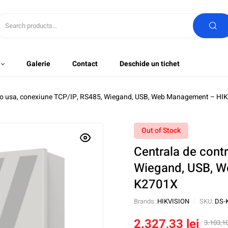
Galerie
Contact
Deschide un tichet
ol o usa, conexiune TCP/IP, RS485, Wiegand, USB, Web Management – H
Out of Stock
Centrala de cont
Wiegand, USB, W
K2701X
Brands:
HIKVISION
SKU:
DS-
2.327,33
lei
3.103,1