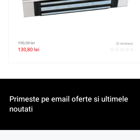
198,38
lei
(0 reviews)
130,80
lei
Primeste pe email oferte si ultimele
noutati