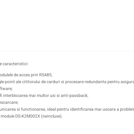
 caracteristici:
modulele de acces prin RS485;
le-point ale cititorului de carduri si procesare redundanta pentru asigura
oftware;
 fi interblocarea mai multor usi si anti-passback;
escarcare;
nicarea si functionarea, ideal pentru identificarea mai usoara a problem
de module DS-K2M002X (neincluse).