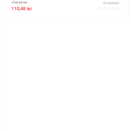
154,44
lei
(0 reviews)
110,48
lei