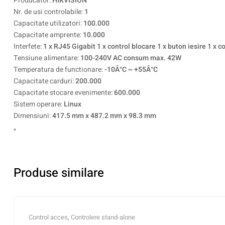
Producator:
HIKVISION
Nr. de usi controlabile:
1
Capacitate utilizatori:
100.000
Capacitate amprente:
10.000
Interfete:
1 x RJ45 Gigabit 1 x control blocare 1 x buton iesire 1 x
Tensiune alimentare:
100-240V AC consum max. 42W
Temperatura de functionare:
-10Â°C ~ +55Â°C
Capacitate carduri:
200.000
Capacitate stocare evenimente:
600.000
Sistem operare:
Linux
Dimensiuni:
417.5 mm x 487.2 mm x 98.3 mm
„
Produse similare
Control acces
,
Controlere stand-alone