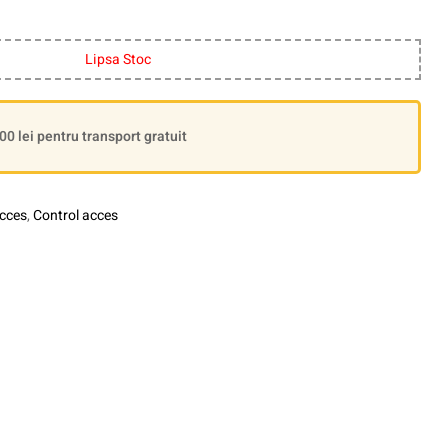
Lipsa Stoc
 lei pentru transport gratuit
acces
,
Control acces
le+
interest