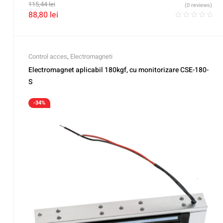
115,44
lei
(0 reviews)
88,80
lei
Control acces
,
Electromagneti
Electromagnet aplicabil 180kgf, cu monitorizare CSE-180-
S
-34%