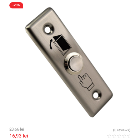
-28%
23,66
lei
(0 reviews)
16,93
lei