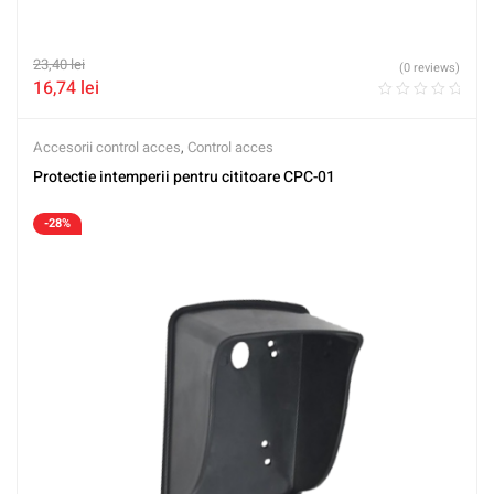
23,40
lei
(0 reviews)
16,74
lei
Accesorii control acces
,
Control acces
Protectie intemperii pentru cititoare CPC-01
-28%