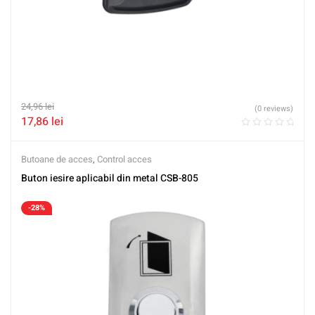
24,96
lei
(0 reviews)
17,86
lei
Butoane de acces
,
Control acces
Buton iesire aplicabil din metal CSB-805
-28%