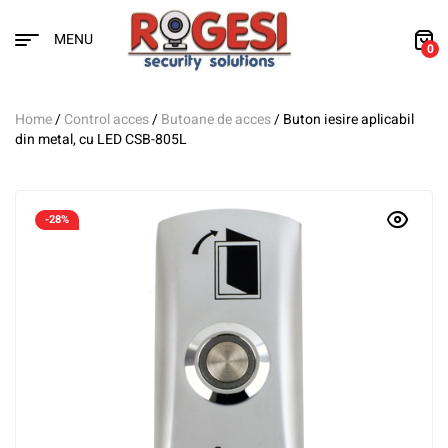
MENU
0
Home
/
Control acces
/
Butoane de acces
/ Buton iesire aplicabil
din metal, cu LED CSB-805L
-28%