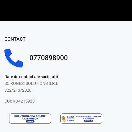
CONTACT
0770898900
Date de contact ale societatii
SC ROGESI SOLUTIONS S.R.L.
J22/213/2020
CUI: RO42159231