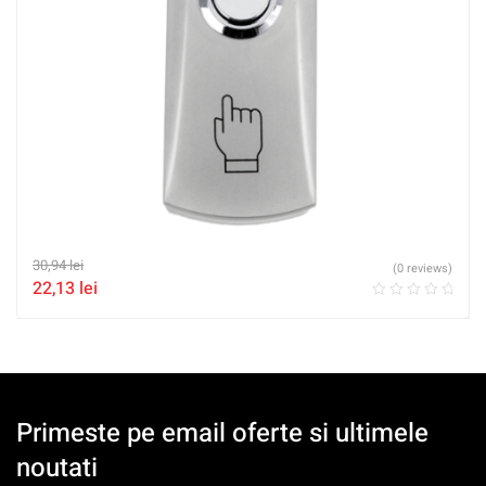
30,94
lei
(0 reviews)
22,13
lei
Primeste pe email oferte si ultimele
noutati