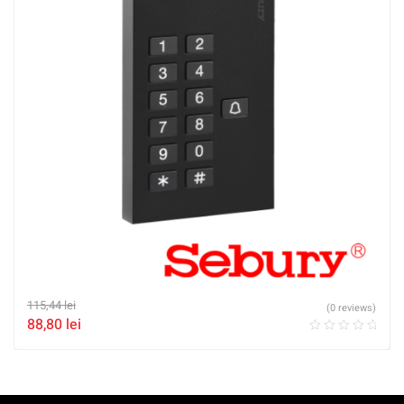
115,44
lei
(0 reviews)
88,80
lei