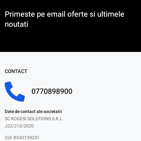
Primeste pe email oferte si ultimele
noutati
CONTACT
0770898900
Date de contact ale societatii
SC ROGESI SOLUTIONS S.R.L.
J22/213/2020
CUI: RO42159231