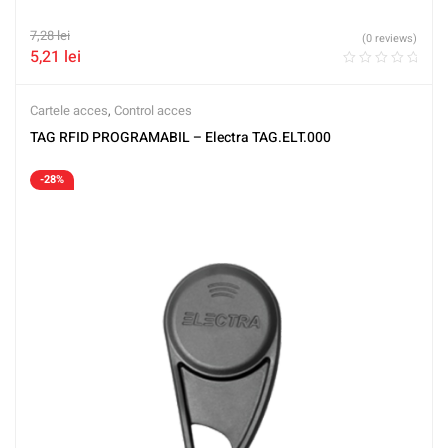
7,28
lei
(0 reviews)
5,21
lei
Cartele acces
,
Control acces
TAG RFID PROGRAMABIL – Electra TAG.ELT.000
-28%