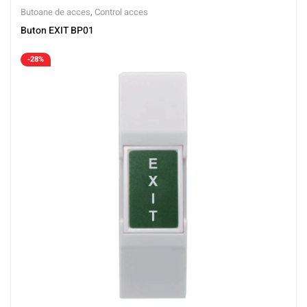
Butoane de acces
,
Control acces
Buton EXIT BP01
-28%