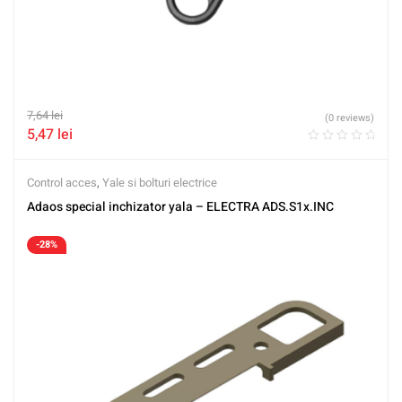
7,64
lei
(0 reviews)
5,47
lei
Control acces
,
Yale si bolturi electrice
Adaos special inchizator yala – ELECTRA ADS.S1x.INC
-28%