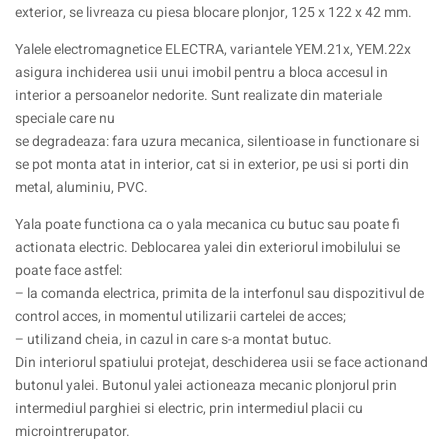
exterior, se livreaza cu piesa blocare plonjor, 125 x 122 x 42 mm.
Yalele electromagnetice ELECTRA, variantele YEM.21x, YEM.22x
asigura inchiderea usii unui imobil pentru a bloca accesul in
interior a persoanelor nedorite. Sunt realizate din materiale
speciale care nu
se degradeaza: fara uzura mecanica, silentioase in functionare si
se pot monta atat in interior, cat si in exterior, pe usi si porti din
metal, aluminiu, PVC.
Yala poate functiona ca o yala mecanica cu butuc sau poate fi
actionata electric. Deblocarea yalei din exteriorul imobilului se
poate face astfel:
– la comanda electrica, primita de la interfonul sau dispozitivul de
control acces, in momentul utilizarii cartelei de acces;
– utilizand cheia, in cazul in care s-a montat butuc.
Din interiorul spatiului protejat, deschiderea usii se face actionand
butonul yalei. Butonul yalei actioneaza mecanic plonjorul prin
intermediul parghiei si electric, prin intermediul placii cu
microintrerupator.