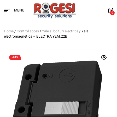
MENU
0
Home
/
Control acces
/
Yale si bolturi electrice
/ Yala
electromagnetica – ELECTRA YEM.22B
-28%