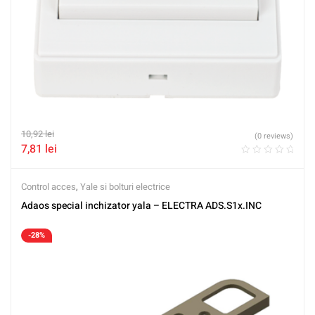
10,92
lei
(0 reviews)
7,81
lei
Control acces
,
Yale si bolturi electrice
Adaos special inchizator yala – ELECTRA ADS.S1x.INC
-28%