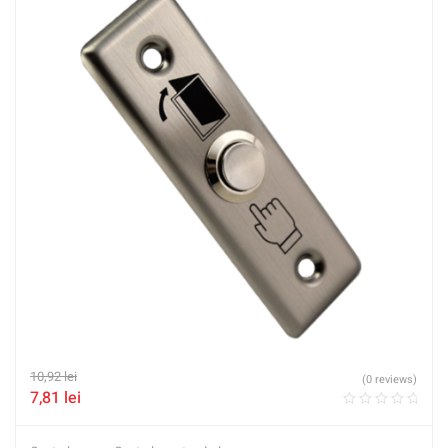
10,92
lei
(0 reviews)
7,81
lei