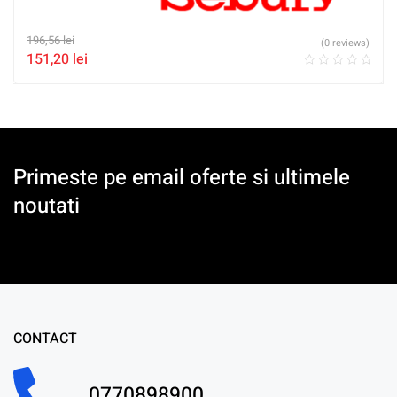
196,56
lei
(0 reviews)
151,20
lei
Primeste pe email oferte si ultimele
noutati
CONTACT
0770898900