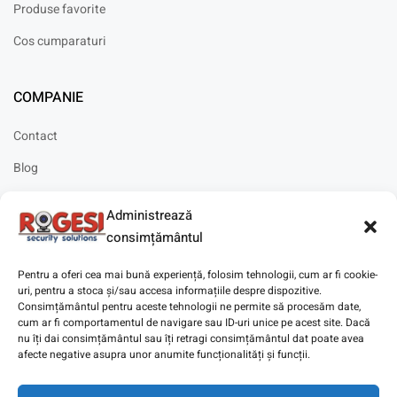
Produse favorite
Cos cumparaturi
COMPANIE
Contact
Blog
Cariere
Administrează
Solicitare instalare
consimțământul
Pentru a oferi cea mai bună experiență, folosim tehnologii, cum ar fi cookie-
uri, pentru a stoca și/sau accesa informațiile despre dispozitive.
Consimțământul pentru aceste tehnologii ne permite să procesăm date,
cum ar fi comportamentul de navigare sau ID-uri unice pe acest site. Dacă
Copyright © 2025
Digitaz
.
nu îți dai consimțământul sau îți retragi consimțământul dat poate avea
afecte negative asupra unor anumite funcționalități și funcții.