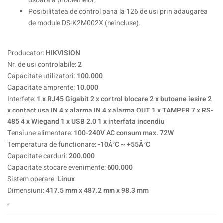
usoara a problemelor;
Posibilitatea de control pana la 126 de usi prin adaugarea
de module DS-K2M002X (neincluse).
Producator:
HIKVISION
Nr. de usi controlabile:
2
Capacitate utilizatori:
100.000
Capacitate amprente:
10.000
Interfete:
1 x RJ45 Gigabit 2 x control blocare 2 x butoane iesire 2
x contact usa IN 4 x alarma IN 4 x alarma OUT 1 x TAMPER 7 x RS-
485 4 x Wiegand 1 x USB 2.0 1 x interfata incendiu
Tensiune alimentare:
100-240V AC consum max. 72W
Temperatura de functionare:
-10Â°C ~ +55Â°C
Capacitate carduri:
200.000
Capacitate stocare evenimente:
600.000
Sistem operare:
Linux
Dimensiuni:
417.5 mm x 487.2 mm x 98.3 mm
„