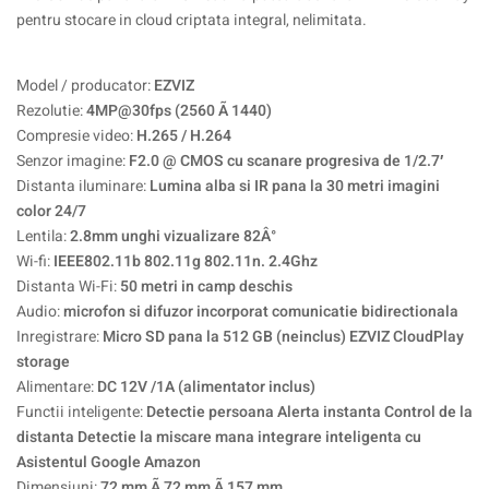
pentru stocare in cloud criptata integral, nelimitata.
Model / producator:
EZVIZ
Rezolutie:
4MP@30fps (2560 Ã 1440)
Compresie video:
H.265 / H.264
Senzor imagine:
F2.0 @ CMOS cu scanare progresiva de 1/2.7′
Distanta iluminare:
Lumina alba si IR pana la 30 metri imagini
color 24/7
Lentila:
2.8mm unghi vizualizare 82Â°
Wi-fi:
IEEE802.11b 802.11g 802.11n. 2.4Ghz
Distanta Wi-Fi:
50 metri in camp deschis
Audio:
microfon si difuzor incorporat comunicatie bidirectionala
Inregistrare:
Micro SD pana la 512 GB (neinclus) EZVIZ CloudPlay
storage
Alimentare:
DC 12V /1A (alimentator inclus)
Functii inteligente:
Detectie persoana Alerta instanta Control de la
distanta Detectie la miscare mana integrare inteligenta cu
Asistentul Google Amazon
Dimensiuni:
72 mm Ã 72 mm Ã 157 mm