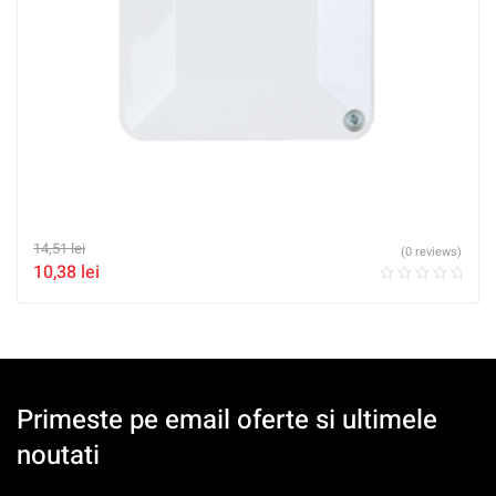
14,51
lei
(0 reviews)
10,38
lei
Primeste pe email oferte si ultimele
noutati