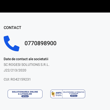
CONTACT
0770898900
Date de contact ale societatii
SC ROGESI SOLUTIONS S.R.L.
J22/213/2020
CUI: RO42159231