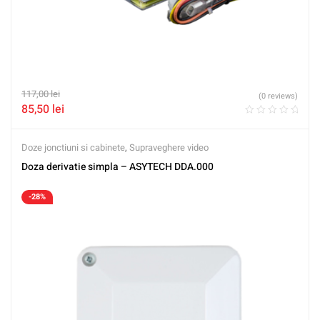
117,00
lei
(0 reviews)
85,50
lei
Doze jonctiuni si cabinete
,
Supraveghere video
Doza derivatie simpla – ASYTECH DDA.000
-28%