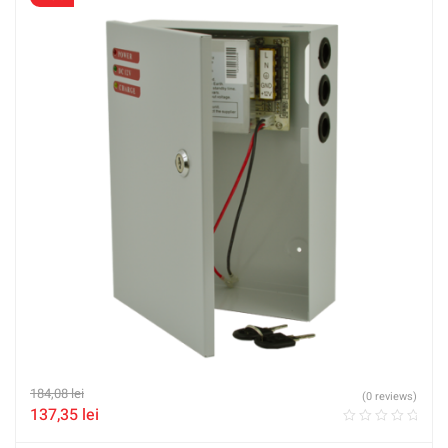
184,08
lei
(0 reviews)
137,35
lei