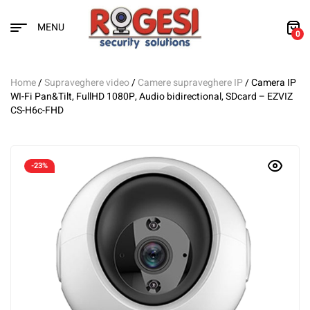
MENU
0
Home
/
Supraveghere video
/
Camere supraveghere IP
/ Camera IP
WI-Fi Pan&Tilt, FullHD 1080P, Audio bidirectional, SDcard – EZVIZ
CS-H6c-FHD
-23%