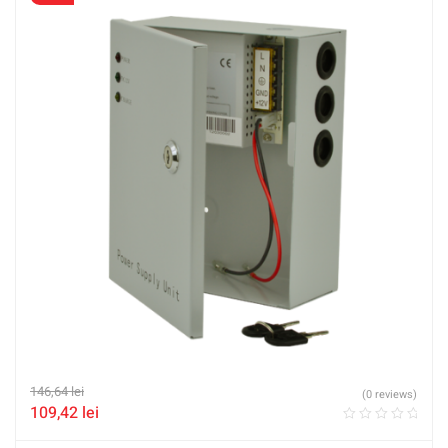
146,64
lei
(0 reviews)
109,42
lei