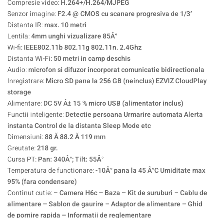
Compresie video:
H.264+/H.264/MJPEG
Senzor imagine:
F2.4 @ CMOS cu scanare progresiva de 1/3′
Distanta IR:
max. 10 metri
Lentila:
4mm unghi vizualizare 85Â°
Wi-fi:
IEEE802.11b 802.11g 802.11n. 2.4Ghz
Distanta Wi-Fi:
50 metri in camp deschis
Audio:
microfon si difuzor incorporat comunicatie bidirectionala
Inregistrare:
Micro SD pana la 256 GB (neinclus) EZVIZ CloudPlay
storage
Alimentare:
DC 5V Â± 15 % micro USB (alimentator inclus)
Functii inteligente:
Detectie persoana Urmarire automata Alerta
instanta Control de la distanta Sleep Mode etc
Dimensiuni:
88 Ã 88.2 Ã 119 mm
Greutate:
218 gr.
Cursa PT:
Pan: 340Â°; Tilt: 55Â°
Temperatura de functionare:
-10Â° pana la 45 Â°C Umiditate max
95% (fara condensare)
Continut cutie:
– Camera H6c – Baza – Kit de suruburi – Cablu de
alimentare – Sablon de gaurire – Adaptor de alimentare – Ghid
de pornire rapida – Informatii de reglementare