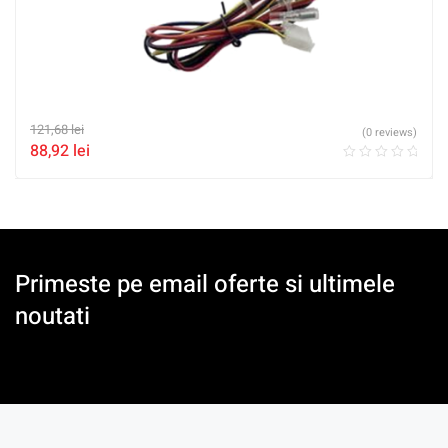
121,68
lei
(0 reviews)
88,92
lei
Primeste pe email oferte si ultimele
noutati