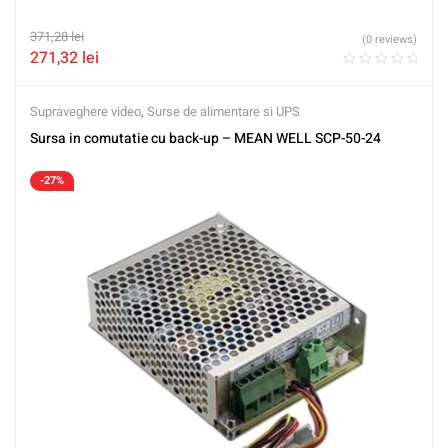
371,28
lei
(0 reviews)
271,32
lei
Supraveghere video
,
Surse de alimentare si UPS
Sursa in comutatie cu back-up – MEAN WELL SCP-50-24
-27%