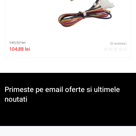
143,52
lei
(0 reviews)
104,88
lei
Primeste pe email oferte si ultimele
noutati