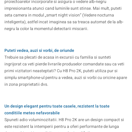
proiectoarelor incorporate si asigura o vedere alb-negru
impresionanta atunci cand luminile sunt stinse. Mai mult, puteti
seta camera in modul „smart night vision” (Vedere nocturna
inteligenta), astfel incat imaginea sa sa treaca automat de la alb-
negru la color la momentul detectarii miscarii.
Puteti vedea, auzi si vorbi, de oriunde
Trebuie sa plecati de acasa in excursii cu familia si sunteti
ingrijorat ca veti pierde livrarile produselor comandate sau ca veti
primi vizitatori neasteptati? Cu H8 Pro 2K, puteti utiliza pur si
simplu smartphone-ul pentru a vedea, auzi si vorbi cu oricine apare
in zona proprietatii dvs.
Un design elegant pentru toate casele, rezistent la toate
conditiile meteo nefavorabile
Spuneti adio voluminozitatii. H8 Pro 2K are un design compact si
este rezistent la intemperii pentru a oferi performante de lunga