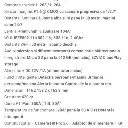
Compresie video:
H.265 / H.264
Senzor imagine:
F1.6 @ CMOS cu scanare progresiva de 1/2.7′
Distanta iluminare:
Lumina alba si IR pana la 30 metri imagini
color 24/7
Lentila:
4mm unghi vizualizare 104Â°
Wi-fi:
IEEE802.11b 802.11g 802.11n. 2.4Ghz
Distanta Wi-Fi:
50 metri in camp deschis
Audio:
microfon si difuzor incorporat comunicatie bidirectionala
Inregistrare:
Micro SD pana la 512 GB (neinclus) EZVIZ CloudPlay
storage
Alimentare:
DC 12V /1A (alimentator inclus)
Functii inteligente:
Detectie persoana/masina Urmarire
persoana/masina Alerta instanta Control de la distanta etc.
Dimensiuni:
116 x 153 2 x 163 8 mm
Greutate:
420 gr.
Cursa PT:
Pan: 350Â°; Tilt: 80Â°
Temperatura de functionare:
-20Â° pana la 50 Â°C rezistent la
intemperii
Continut cutie:
– Camera H8 Pro 2K – Adaptor de alimentare – Kit