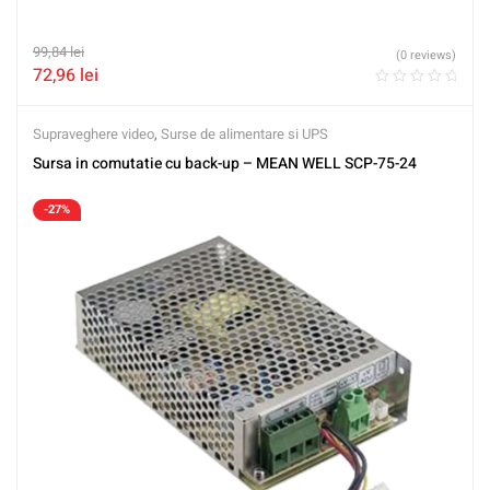
99,84
lei
(0 reviews)
72,96
lei
Supraveghere video
,
Surse de alimentare si UPS
Sursa in comutatie cu back-up – MEAN WELL SCP-75-24
-27%