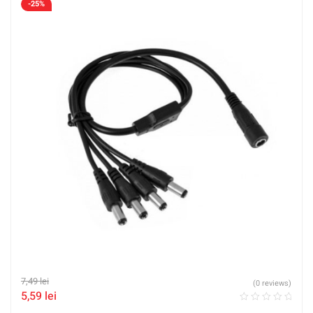
-25%
7,49
lei
(0 reviews)
5,59
lei