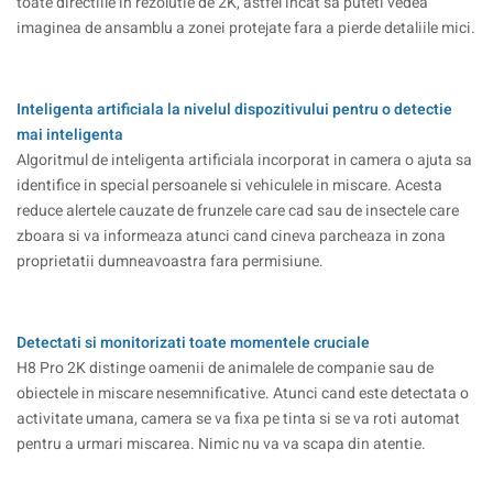
toate directiile in rezolutie de 2K, astfel incat sa puteti vedea
imaginea de ansamblu a zonei protejate fara a pierde detaliile mici.
Inteligenta artificiala la nivelul dispozitivului pentru o detectie
mai inteligenta
Algoritmul de inteligenta artificiala incorporat in camera o ajuta sa
identifice in special persoanele si vehiculele in miscare. Acesta
reduce alertele cauzate de frunzele care cad sau de insectele care
zboara si va informeaza atunci cand cineva parcheaza in zona
proprietatii dumneavoastra fara permisiune.
Detectati si monitorizati toate momentele cruciale
H8 Pro 2K distinge oamenii de animalele de companie sau de
obiectele in miscare nesemnificative. Atunci cand este detectata o
activitate umana, camera se va fixa pe tinta si se va roti automat
pentru a urmari miscarea. Nimic nu va va scapa din atentie.