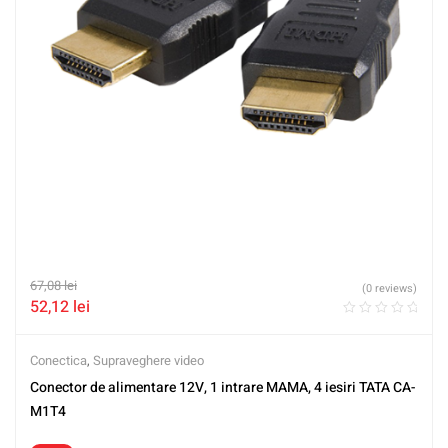
67,08
lei
(0 reviews)
52,12
lei
Conectica
,
Supraveghere video
Conector de alimentare 12V, 1 intrare MAMA, 4 iesiri TATA CA-
M1T4