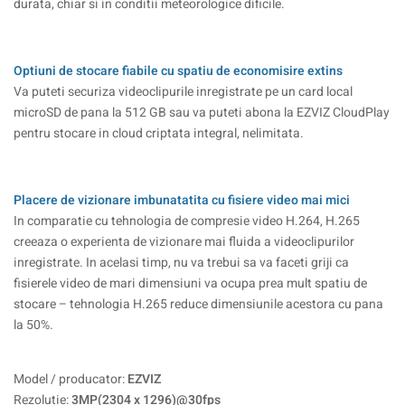
durata, chiar si in conditii meteorologice dificile.
Optiuni de stocare fiabile cu spatiu de economisire extins
Va puteti securiza videoclipurile inregistrate pe un card local
microSD de pana la 512 GB sau va puteti abona la EZVIZ CloudPlay
pentru stocare in cloud criptata integral, nelimitata.
Placere de vizionare imbunatatita cu fisiere video mai mici
In comparatie cu tehnologia de compresie video H.264, H.265
creeaza o experienta de vizionare mai fluida a videoclipurilor
inregistrate. In acelasi timp, nu va trebui sa va faceti griji ca
fisierele video de mari dimensiuni va ocupa prea mult spatiu de
stocare – tehnologia H.265 reduce dimensiunile acestora cu pana
la 50%.
Model / producator:
EZVIZ
Rezolutie:
3MP(2304 x 1296)@30fps