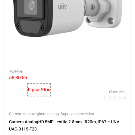
76,44
lei
58,80
lei
Lipsa Stoc
(0 reviews)
Camere supraveghere analog
,
Supraveghere video
Camera AnalogHD 5MP, lentila 2.8mm, IR20m, IP67 – UNV
UAC-B115-F28