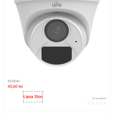
59,28
lei
45,60
lei
Lipsa Stoc
(0 reviews)