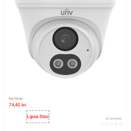
96,72
lei
74,40
lei
Lipsa Stoc
(0 reviews)