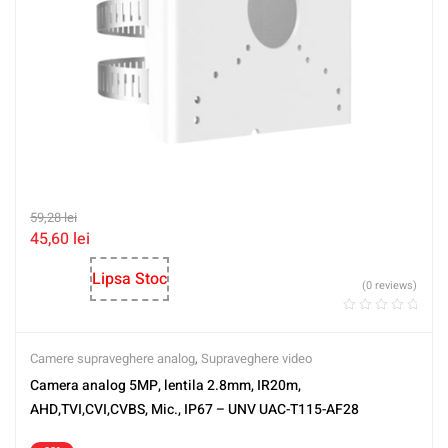
59,28
lei
45,60
lei
Lipsa Stoc
(0 reviews)
Camere supraveghere analog
,
Supraveghere video
Camera analog 5MP, lentila 2.8mm, IR20m,
AHD,TVI,CVI,CVBS, Mic., IP67 – UNV UAC-T115-AF28