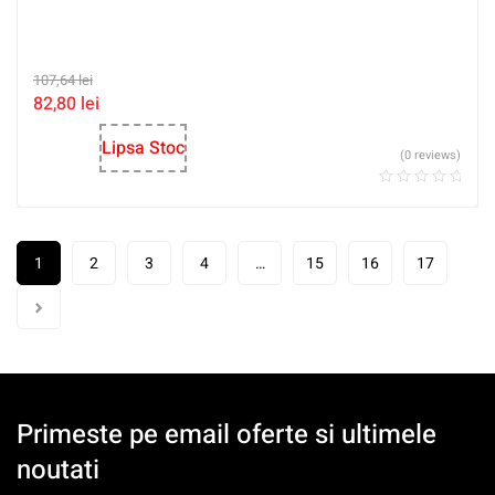
107,64
lei
82,80
lei
Lipsa Stoc
(0 reviews)
1
2
3
4
…
15
16
17
Primeste pe email oferte si ultimele
noutati