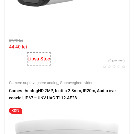
57,72
lei
44,40
lei
Lipsa Stoc
(0 reviews)
Camere supraveghere analog
,
Supraveghere video
Camera AnalogHD 2MP, lentila 2.8mm, IR20m, Audio over
coaxial, IP67 – UNV UAC-T112-AF28
-23%