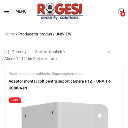
MENU
0
Home
/ Producator produs / UNIVIEW
Filter by
Afișez 1 - 12 din 204 rezultate
Doze jonctiuni si cabinete
,
Supraveghere video
Adaptor montaj colt pentru suport camera PTZ – UNV TR-
UC08-A-IN
-23%