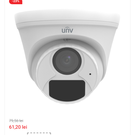
-23%
79,56
lei
61,20
lei