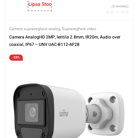
Lipsa Stoc
(0 reviews)
Camere supraveghere analog
,
Supraveghere video
Camera AnalogHD 2MP, lentila 2.8mm, IR20m, Audio over
coaxial, IP67 – UNV UAC-B112-AF28
-23%