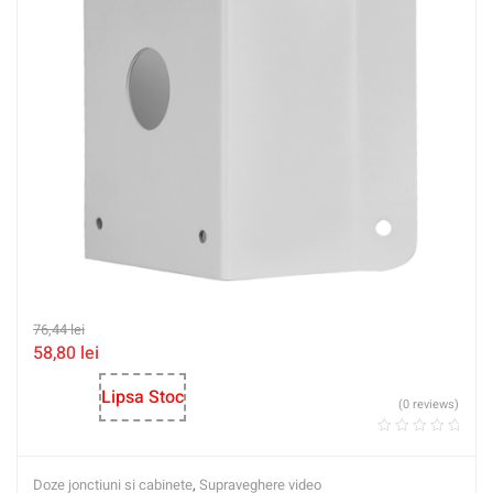
76,44
lei
58,80
lei
Lipsa Stoc
(0 reviews)
Doze jonctiuni si cabinete
,
Supraveghere video