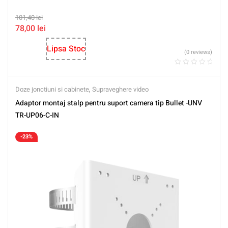
101,40
lei
78,00
lei
Lipsa Stoc
(0 reviews)
Doze jonctiuni si cabinete
,
Supraveghere video
Adaptor montaj stalp pentru suport camera tip Bullet -UNV
TR-UP06-C-IN
-23%