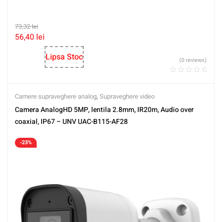
73,32
lei
56,40
lei
Lipsa Stoc
(0 reviews)
Camere supraveghere analog
,
Supraveghere video
Camera AnalogHD 5MP, lentila 2.8mm, IR20m, Audio over
coaxial, IP67 – UNV UAC-B115-AF28
-23%