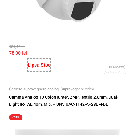
101,40
lei
78,00
lei
Lipsa Stoc
(0 reviews)
Camere supraveghere analog
,
Supraveghere video
Camera AnalogHD ColorHunter, 2MP, lentila 2.8mm, Dual-
Light IR/ WL 40m, Mic. – UNV UAC-T142-AF28LM-DL
-23%