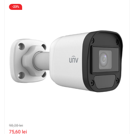
-23%
98,28
lei
75,60
lei