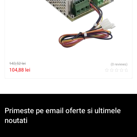
143,52
lei
(0 reviews)
104,88
lei
Primeste pe email oferte si ultimele
noutati