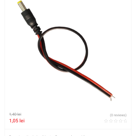
1,40
lei
(0 reviews)
1,05
lei