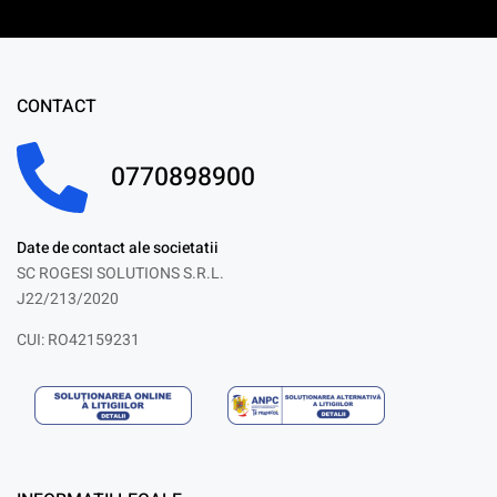
CONTACT
0770898900
Date de contact ale societatii
SC ROGESI SOLUTIONS S.R.L.
J22/213/2020
CUI: RO42159231