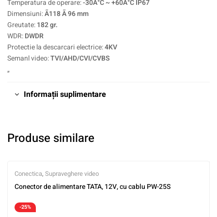
Temperatura de operare:
-30Â°C ~ +60Â°C IP67
Dimensiuni:
Ã118 Ã 96 mm
Greutate:
182 gr.
WDR:
DWDR
Protectie la descarcari electrice:
4KV
Semanl video:
TVI/AHD/CVI/CVBS
„
Informații suplimentare
Produse similare
Conectica
,
Supraveghere video
Conector de alimentare TATA, 12V, cu cablu PW-25S
-25%