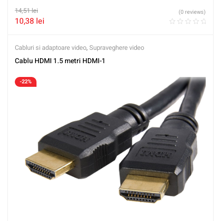
14,51
lei
(0 reviews)
10,38
lei
Cabluri si adaptoare video
,
Supraveghere video
Cablu HDMI 1.5 metri HDMI-1
-22%