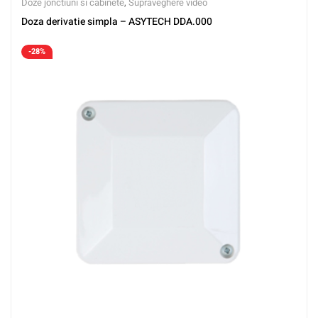
Doze jonctiuni si cabinete
,
Supraveghere video
Doza derivatie simpla – ASYTECH DDA.000
-28%