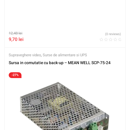
12,48
lei
(0 reviews)
9,70
lei
Supraveghere video
,
Surse de alimentare si UPS
Sursa in comutatie cu back-up – MEAN WELL SCP-75-24
-27%