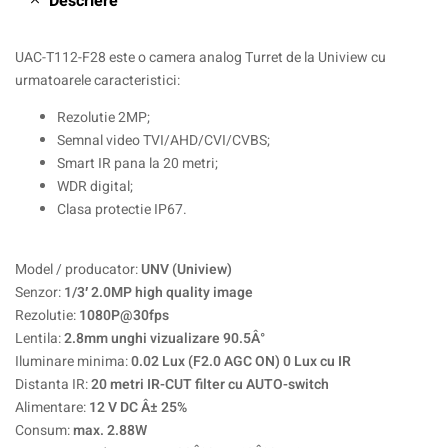
Descriere
UAC-T112-F28 este o camera analog Turret de la Uniview cu
urmatoarele caracteristici:
Rezolutie 2MP;
Semnal video TVI/AHD/CVI/CVBS;
Smart IR pana la 20 metri;
WDR digital;
Clasa protectie IP67.
Model / producator:
UNV (Uniview)
Senzor:
1/3′ 2.0MP high quality image
Rezolutie:
1080P@30fps
Lentila:
2.8mm unghi vizualizare 90.5Â°
Iluminare minima:
0.02 Lux (F2.0 AGC ON) 0 Lux cu IR
Distanta IR:
20 metri IR-CUT filter cu AUTO-switch
Alimentare:
12 V DC Â± 25%
Consum:
max. 2.88W