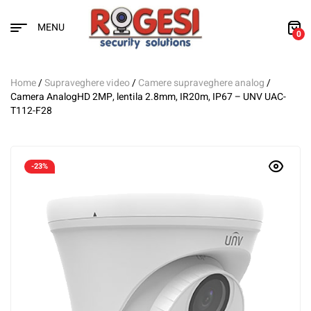
MENU
0
Home
/
Supraveghere video
/
Camere supraveghere analog
/
Camera AnalogHD 2MP, lentila 2.8mm, IR20m, IP67 – UNV UAC-
T112-F28
-23%