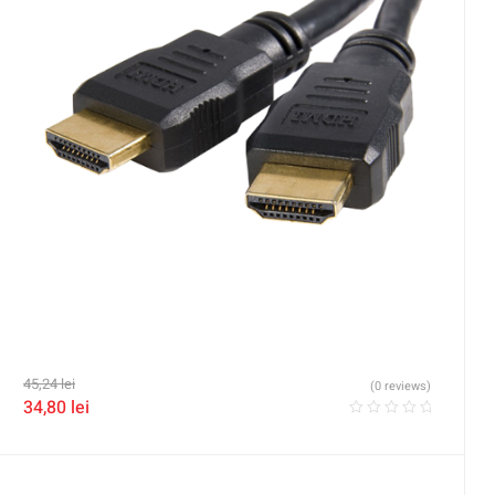
45,24
lei
(0 reviews)
34,80
lei