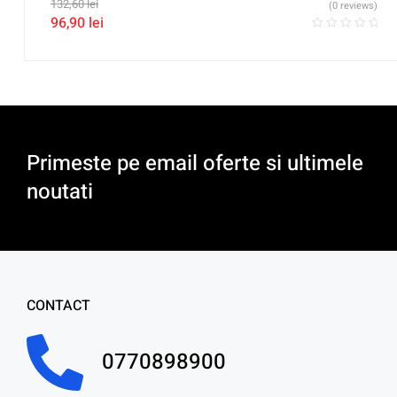
132,60
lei
(0 reviews)
96,90
lei
Primeste pe email oferte si ultimele
noutati
CONTACT
0770898900