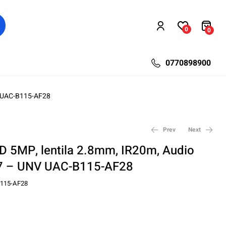
0
0
0770898900
V UAC-B115-AF28
Prev
Next
 5MP, lentila 2.8mm, IR20m, Audio
P67 – UNV UAC-B115-AF28
44,40
66,00
lei
lei
57,72
85,80
lei
lei
115-AF28