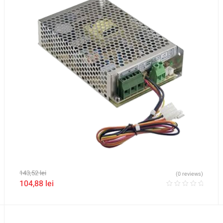
143,52
lei
(0 reviews)
104,88
lei