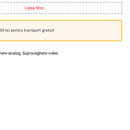
Lipsa Stoc
 lei pentru transport gratuit
here analog
,
Supraveghere video
le+
interest