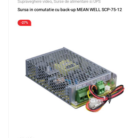
Supraveghere video
,
Surse de alimentare si UPS
Sursa in comutatie cu back-up MEAN WELL SCP-75-12
-27%