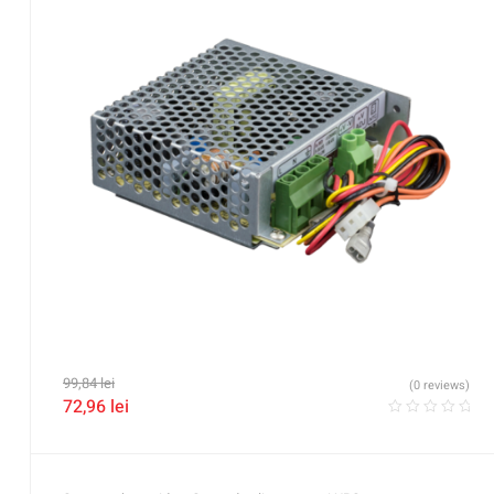
99,84
lei
(0 reviews)
72,96
lei