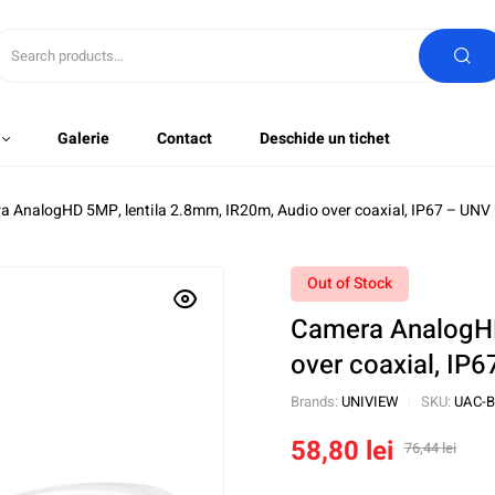
Galerie
Contact
Deschide un tichet
a AnalogHD 5MP, lentila 2.8mm, IR20m, Audio over coaxial, IP67 – UN
Out of Stock
Camera AnalogHD
over coaxial, I
Brands:
UNIVIEW
SKU:
UAC-B
58,80
lei
76,44
lei