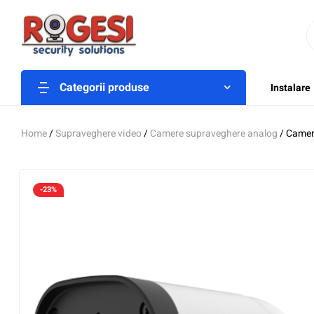
Categorii produse
Instalare
Home
/
Supraveghere video
/
Camere supraveghere analog
/ Camer
-23%