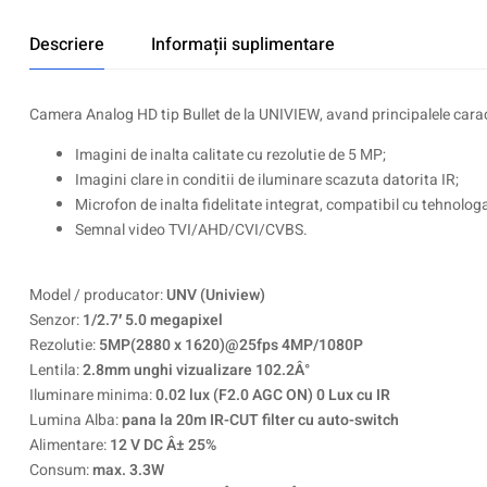
Descriere
Informații suplimentare
Camera Analog HD tip Bullet de la UNIVIEW, avand principalele caract
Imagini de inalta calitate cu rezolutie de 5 MP;
Imagini clare in conditii de iluminare scazuta datorita IR;
Microfon de inalta fidelitate integrat, compatibil cu tehnologa
Semnal video TVI/AHD/CVI/CVBS.
Model / producator:
UNV (Uniview)
Senzor:
1/2.7′ 5.0 megapixel
Rezolutie:
5MP(2880 x 1620)@25fps 4MP/1080P
Lentila:
2.8mm unghi vizualizare 102.2Â°
Iluminare minima:
0.02 lux (F2.0 AGC ON) 0 Lux cu IR
Lumina Alba:
pana la 20m IR-CUT filter cu auto-switch
Alimentare:
12 V DC Â± 25%
Consum:
max. 3.3W