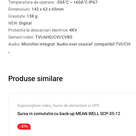
Temperatura de operare:
-30Â°C ~ +60Â°C IP67
Dimensiuni:
142 x 63 x 65mm
Greutate:
138 g.
WDR:
Digital
Protectie la descarcari electrice:
4KV
Semanl video:
TVI/AHD/CVI/CVBS
Audio:
Microfon integrat ‘Audio over coaxial’ compatibil TVI/CVI
„
Produse similare
Supraveghere video
,
Surse de alimentare si UPS
Sursa in comutatie cu back-up MEAN WELL SCP-35-12
-27%