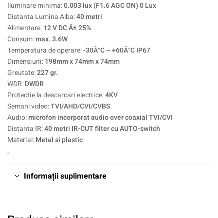
Iluminare minima:
0.003 lux (F1.6 AGC ON) 0 Lux
Distanta Lumina Alba:
40 metri
Alimentare:
12 V DC Â± 25%
Consum:
max. 3.6W
Temperatura de operare:
-30Â°C ~ +60Â°C IP67
Dimensiuni:
198mm x 74mm x 74mm
Greutate:
227 gr.
WDR:
DWDR
Protectie la descarcari electrice:
4KV
Semanl video:
TVI/AHD/CVI/CVBS
Audio:
microfon incorporat audio over coaxial TVI/CVI
Distanta IR:
40 metri IR-CUT filter cu AUTO-switch
Material:
Metal si plastic
„
Informații suplimentare