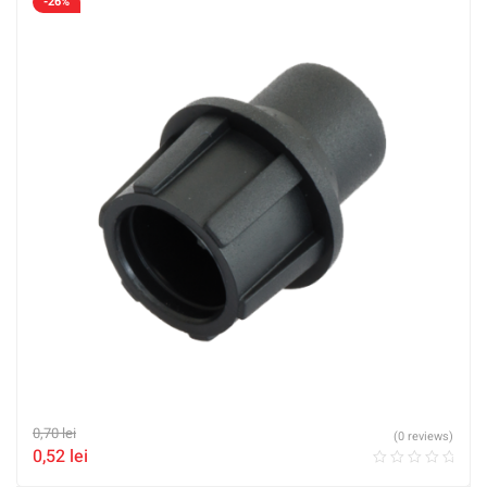
-26%
0,70
lei
(0 reviews)
0,52
lei