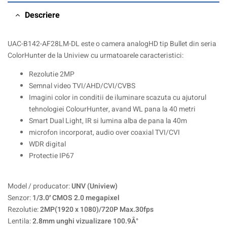
Descriere
UAC-B142-AF28LM-DL este o camera analogHD tip Bullet din seria
ColorHunter de la Uniview cu urmatoarele caracteristici:
Rezolutie 2MP
Semnal video TVI/AHD/CVI/CVBS
Imagini color in conditii de iluminare scazuta cu ajutorul
tehnologiei ColourHunter, avand WL pana la 40 metri
Smart Dual Light, IR si lumina alba de pana la 40m
microfon incorporat, audio over coaxial TVI/CVI
WDR digital
Protectie IP67
Model / producator:
UNV (Uniview)
Senzor:
1/3.0′ CMOS 2.0 megapixel
Rezolutie:
2MP(1920 x 1080)/720P Max.30fps
Lentila:
2.8mm unghi vizualizare 100.9Â°