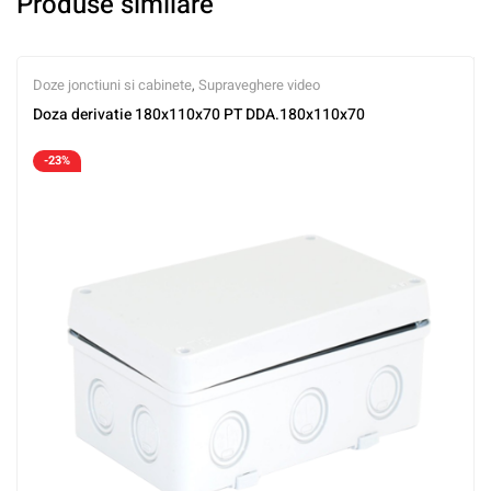
Produse similare
Doze jonctiuni si cabinete
,
Supraveghere video
Doza derivatie 180x110x70 PT DDA.180x110x70
-23%