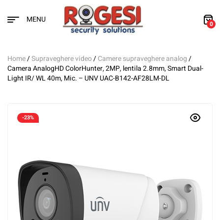
MENU
0
Home
/
Supraveghere video
/
Camere supraveghere analog
/
Camera AnalogHD ColorHunter, 2MP, lentila 2.8mm, Smart Dual-
Light IR/ WL 40m, Mic. – UNV UAC-B142-AF28LM-DL
-23%