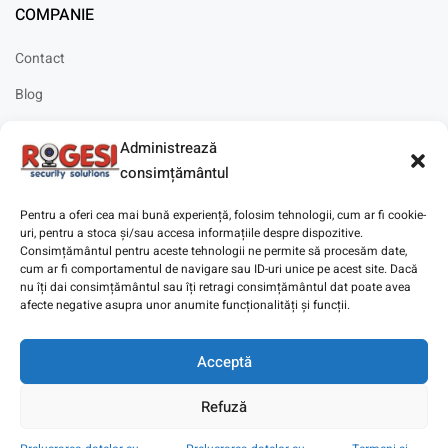
COMPANIE
Contact
Blog
Cariere
Administrează
Solicitare instalare
consimțământul
Pentru a oferi cea mai bună experiență, folosim tehnologii, cum ar fi cookie-
uri, pentru a stoca și/sau accesa informațiile despre dispozitive.
Consimțământul pentru aceste tehnologii ne permite să procesăm date,
cum ar fi comportamentul de navigare sau ID-uri unice pe acest site. Dacă
Copyright © 2025
Digitaz
.
nu îți dai consimțământul sau îți retragi consimțământul dat poate avea
afecte negative asupra unor anumite funcționalități și funcții.
Acceptă
Refuză