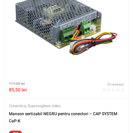
117,00
lei
(0 reviews)
85,50
lei
Conectica
,
Supraveghere video
Manson sertizabil NEGRU pentru conectori – CAP SYSTEM
CaP-K