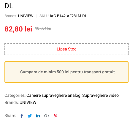
DL
Brands:
UNIVIEW
SKU:
UAC-B142-AF28LM-DL
82,80
lei
107,64
lei
Lipsa Stoc
Cumpara de minim 500 lei pentru transport gratuit
Categories:
Camere supraveghere analog
,
Supraveghere video
Brands:
UNIVIEW
Facebook
Twitter
Linkedin
Google+
Pinterest
Share: