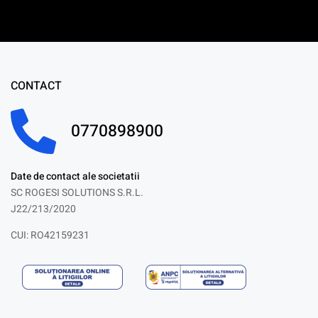
CONTACT
0770898900
Date de contact ale societatii
SC ROGESI SOLUTIONS S.R.L.
J22/213/2020
CUI: RO42159231