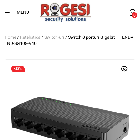
MENU
0
Home
/
Retelistica
/
Switch-uri
/ Switch 8 porturi Gigabit – TENDA
TND-SG108-V40
-23%