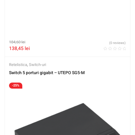
184,60
lei
(0 reviews)
138,45
lei
Retelistica
,
Switch-uri
Switch 5 porturi gigabit – UTEPO SG5-M
-25%