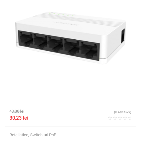
40,30
lei
(0 reviews)
30,23
lei
Retelistica
,
Switch-uri PoE