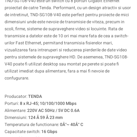
TND-SG108-V40 este un switch cu 8 porturi Gigabit Ethernet
proiectat de catre Tenda. Performant, cu un design atractiv si usor
de intretinut, TND-SG108-V40 este perfect pentru proiecte de mici
dimensiuni unde este nevoie de transmisie de viteza, precum in
scoli, firme, sisteme de supraveghere video si locuinte. Rata de
transmisie a datelor este de 10 ori mai mare fata de cea a switch-
urilor Fast Ethernet, permitand transmisia fisierelor mari,
vizualizarea fara intreruperi si reducerea pierderile de date video
pentru sistemele de supraveghere HD. De asemenea, TND-SG108-
V40 poate fi utilizat desktop sau montat pe perete si poate fi
utilizat imediat dupa alimentare, fara a mai fi nevoie de
confugurare.
Producator:
TENDA
Porturi:
8 x RJ-45; 10/100/1000 Mbps
Alimentare:
220V AC 50Hz / 5V DC 0.6A
Dimensiuni:
124 Ã 59 Ã 23 mm
Temperatura de functionare:
0Â°~ 40Â° C
Capacitate switch:
16 Gbps