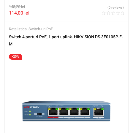
148,20
lei
(0 reviews)
114,00
lei
Retelistica
,
Switch-uri PoE
Switch 4 porturi PoE, 1 port uplink- HIKVISION DS-3E0105P-E-
M
-25%