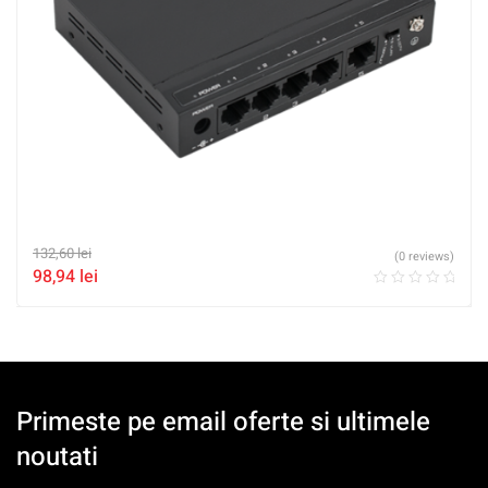
132,60
lei
(0 reviews)
98,94
lei
Primeste pe email oferte si ultimele
noutati