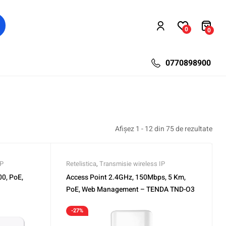
0
0
0770898900
Afișez 1 - 12 din 75 de rezultate
IP
Retelistica
,
Transmisie wireless IP
0, PoE,
Access Point 2.4GHz, 150Mbps, 5 Km,
PoE, Web Management – TENDA TND-O3
-27%