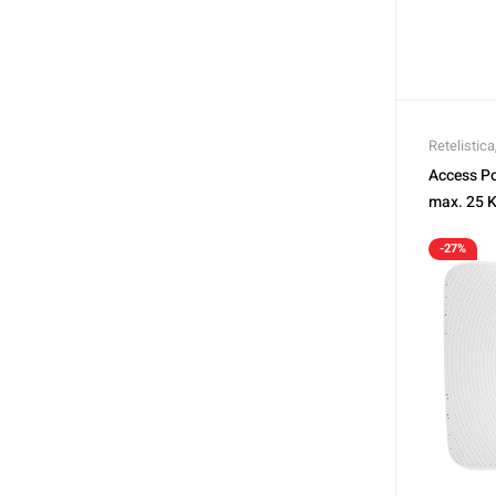
Retelistica
Access Po
max. 25 K
TENDA T
-27%