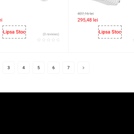
407,16
lei
ei
295,48
lei
Lipsa Stoc
Lipsa Stoc
(0 reviews)
3
4
5
6
7