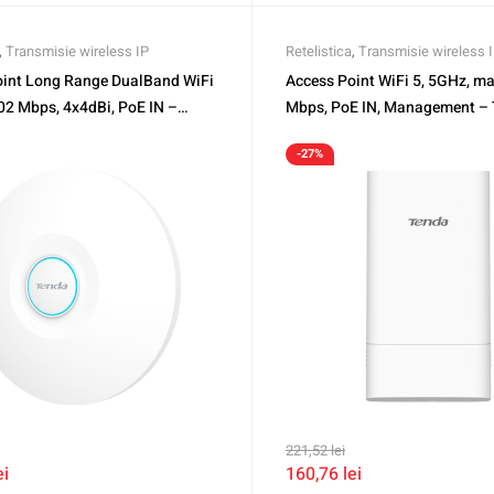
,
Transmisie wireless IP
Retelistica
,
Transmisie wireless 
oint Long Range DualBand WiFi
Access Point WiFi 5, 5GHz, ma
02 Mbps, 4x4dBi, PoE IN –
Mbps, PoE IN, Management –
D-i29
TND-O1-5G
-27%
221,52
lei
ei
160,76
lei