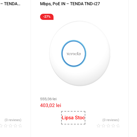
t – TENDA
Mbps, PoE IN – TENDA TND-i27
-27%
555,36
lei
403,02
lei
Lipsa Stoc
(0 reviews)
(0 reviews)