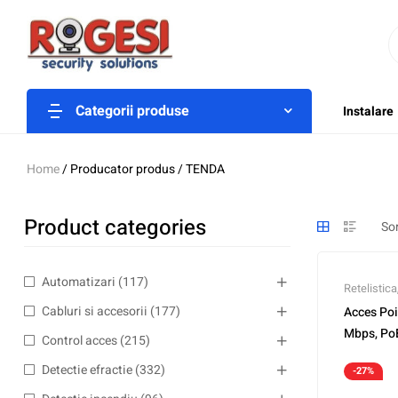
Categorii produse
Instalare
Home
/ Producator produs / TENDA
Product categories
Automatizari
(117)
Retelistica
Cabluri si accesorii
(177)
Acces Poi
Mbps, Po
Control acces
(215)
TND-O6
Detectie efractie
(332)
-27%