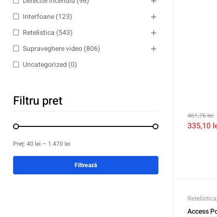
Detectie incendiu
(96)
Interfoane
(123)
Retelistica
(543)
Supraveghere video
(806)
Uncategorized
(0)
Filtru pret
461,76
lei
335,10
l
Preț:
40 lei
—
1.470 lei
Filtrează
Retelistica
Access Po