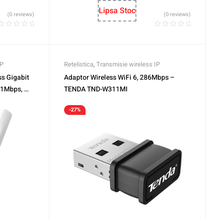
Lipsa Stoc
(0 reviews)
(0 reviews)
IP
Retelistica
,
Transmisie wireless IP
ss Gigabit
Adaptor Wireless WiFi 6, 286Mbps –
1Mbps, Wi-
TENDA TND-W311MI
-27%