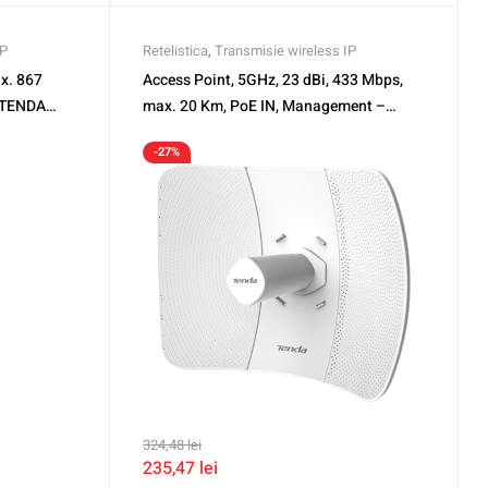
IP
Retelistica
,
Transmisie wireless IP
x. 867
Access Point, 5GHz, 23 dBi, 433 Mbps,
 TENDA
max. 20 Km, PoE IN, Management –
TENDA TND-O8
-27%
324,48
lei
235,47
lei