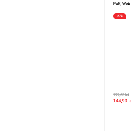
PoE, Web
-27%
199,68
lei
144,90
l