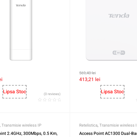
569,40
lei
ei
413,21
lei
Lipsa Stoc
Lipsa Stoc
(0 reviews)
,
Transmisie wireless IP
Retelistica
,
Transmisie wireless 
int 2.4GHz, 300Mbps, 0.5 Km,
Access Point AC1300 Dual-Ban