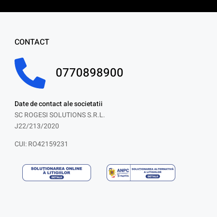
CONTACT
0770898900
Date de contact ale societatii
SC ROGESI SOLUTIONS S.R.L.
J22/213/2020
CUI: RO42159231