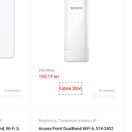
262,08
lei
190,19
lei
Lipsa Stoc
(0 reviews)
(0 reviews)
IP
Retelistica
,
Transmisie wireless IP
d, Wi-Fi 5,
Access Point DualBand WiFi 6, 574-2402