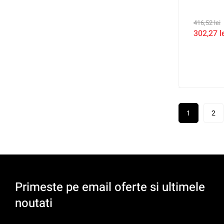
416,52
lei
302,27
l
1
2
Primeste pe email oferte si ultimele
noutati