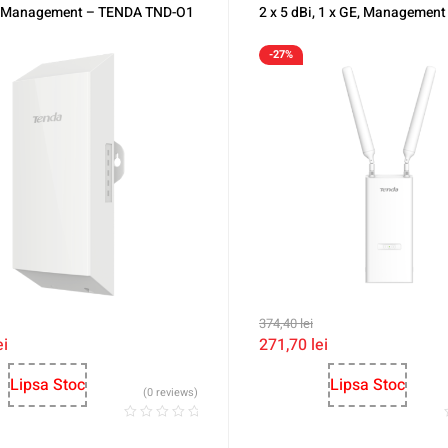
 Management – TENDA TND-O1
2 x 5 dBi, 1 x GE, Managemen
TND-OAP1200
-27%
374,40
lei
ei
271,70
lei
Lipsa Stoc
Lipsa Stoc
(0 reviews)