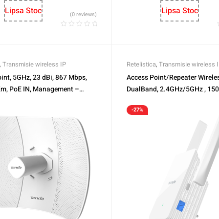
Lipsa Stoc
Lipsa Stoc
(0 reviews)
,
Transmisie wireless IP
Retelistica
,
Transmisie wireless 
int, 5GHz, 23 dBi, 867 Mbps,
Access Point/Repeater Wirele
m, PoE IN, Management –
DualBand, 2.4GHz/5GHz , 150
ND-O9
Fi6 – TENDA TND-A23
-27%