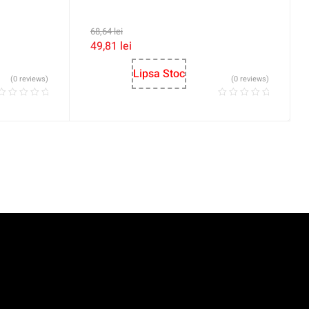
68,64
lei
49,81
lei
Lipsa Stoc
(0 reviews)
(0 reviews)