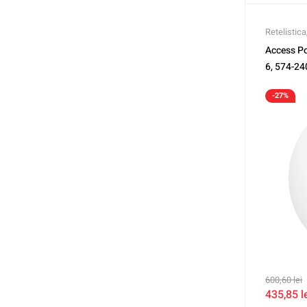
Retelistica
Access P
6, 574-24
TENDA TN
-27%
600,60
lei
435,85
l