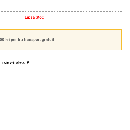
Lipsa Stoc
 lei pentru transport gratuit
isie wireless IP
le+
interest