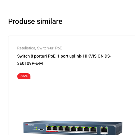
Produse similare
Retelistica
,
Switch-uri PoE
Switch 8 porturi PoE, 1 port uplink- HIKVISION DS-
3E0109P-E-M
-25%