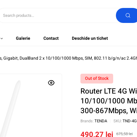
Galerie
Contact
Deschide un tichet
ss, Gigabit, DualBand 2 x 10/100/1000 Mbps, SIM, 802.11 b/g/n/ac 2.
Out of Stock
Router LTE 4G Wir
10/100/1000 Mbp
300-867Mbps, W
Brands:
TENDA
SKU:
TND-4G
490,27
lei
675,58
lei