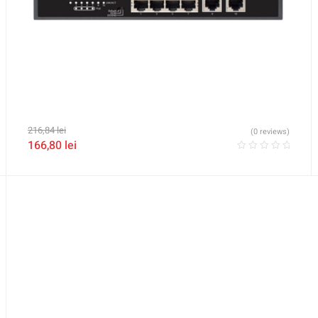
216,84
lei
(0 reviews)
166,80
lei