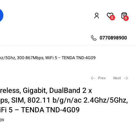
0
0
0770898900
4Ghz/5Ghz, 300-867Mbps, WiFi 5 – TENDA TND-4G09
Prev
Next
eless, Gigabit, DualBand 2 x
s, SIM, 802.11 b/g/n/ac 2.4Ghz/5Ghz,
227,17
50,20
lei
lei
73,32
313,04
lei
lei
iFi 5 – TENDA TND-4G09
09