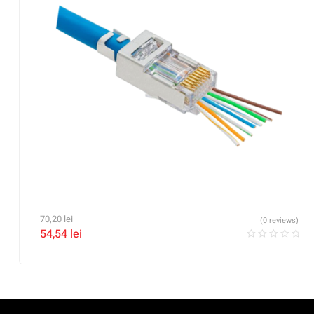
70,20
lei
(0 reviews)
54,54
lei