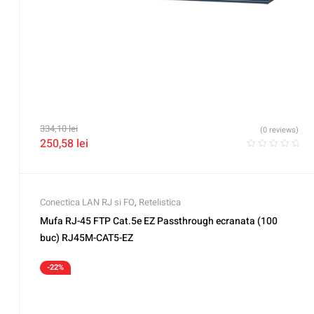
334,10
lei
(0 reviews)
250,58
lei
Conectica LAN RJ si FO
,
Retelistica
Mufa RJ-45 FTP Cat.5e EZ Passthrough ecranata (100
buc) RJ45M-CAT5-EZ
-22%