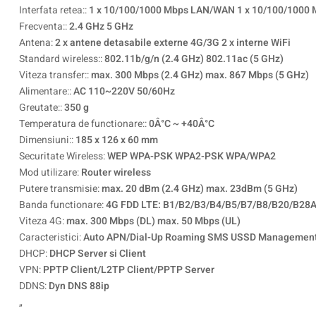
Interfata retea::
1 x 10/100/1000 Mbps LAN/WAN 1 x 10/100/1000 M
Frecventa::
2.4 GHz 5 GHz
Antena:
2 x antene detasabile externe 4G/3G 2 x interne WiFi
Standard wireless::
802.11b/g/n (2.4 GHz) 802.11ac (5 GHz)
Viteza transfer::
max. 300 Mbps (2.4 GHz) max. 867 Mbps (5 GHz)
Alimentare::
AC 110~220V 50/60Hz
Greutate::
350 g
Temperatura de functionare::
0Â°C ~ +40Â°C
Dimensiuni::
185 x 126 x 60 mm
Securitate Wireless:
WEP WPA-PSK WPA2-PSK WPA/WPA2
Mod utilizare:
Router wireless
Putere transmisie:
max. 20 dBm (2.4 GHz) max. 23dBm (5 GHz)
Banda functionare:
4G FDD LTE: B1/B2/B3/B4/B5/B7/B8/B20/B28
Viteza 4G:
max. 300 Mbps (DL) max. 50 Mbps (UL)
Caracteristici:
Auto APN/Dial-Up Roaming SMS USSD Management P
DHCP:
DHCP Server si Client
VPN:
PPTP Client/L2TP Client/PPTP Server
DDNS:
Dyn DNS 88ip
„