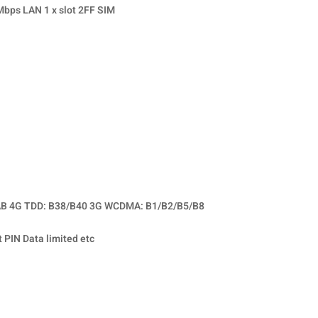
bps LAN 1 x slot 2FF SIM
AB 4G TDD: B38/B40 3G WCDMA: B1/B2/B5/B8
IN Data limited etc