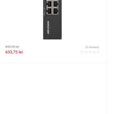
845,00
lei
(0 reviews)
633,75
lei