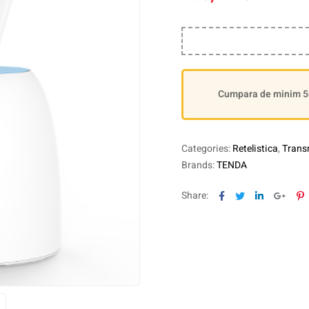
Cumpara de minim 500
Categories:
Retelistica
,
Transm
Brands:
TENDA
Facebook
Twitter
Linkedin
Goog
P
Share: