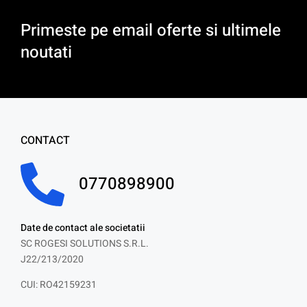
Primeste pe email oferte si ultimele
noutati
CONTACT
0770898900
Date de contact ale societatii
SC ROGESI SOLUTIONS S.R.L.
J22/213/2020
CUI: RO42159231