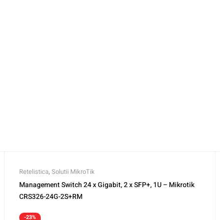
Retelistica
,
Solutii MikroTik
Management Switch 24 x Gigabit, 2 x SFP+, 1U – Mikrotik
CRS326-24G-2S+RM
-23%