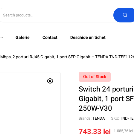
Galerie
Contact
Deschide un tichet
0 Mbps, 2 porturi RJ45 Gigabit, 1 port SFP Gigabit – TENDA TND-TEF1
Out of Stock
Switch 24 portur
Gigabit, 1 port 
250W-V30
Brands:
TENDA
SKU:
TND-TE
743,33
lei
1.085,76
lei