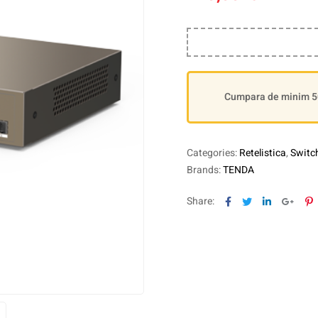
Cumpara de minim 500
Categories:
Retelistica
,
Switc
Brands:
TENDA
Facebook
Twitter
Linkedin
Goog
P
Share: