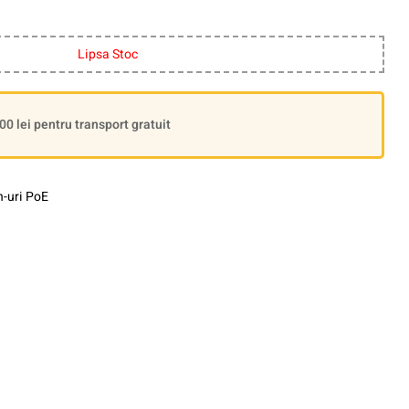
Lipsa Stoc
 lei pentru transport gratuit
h-uri PoE
le+
interest