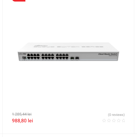
1.285,44
lei
(0 reviews)
988,80
lei