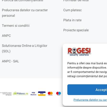
Politica de confidențialitate
Formular de retur
Prelucrarea datelor cu caracter
Cum platesc
personal
Plata in rate
Termeni si conditii
Proiecte speciale
ANPC
Solutionarea Online a Litigiilor
(SOL)
ANPC - SAL
Pentru a oferi cea mai bună exp
informațiile despre dispoziti
ar fi comportamentul de navigar
retragi consimțământul dat poa
Accept
Prelucrarea datelor cu ca