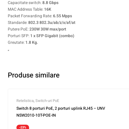
Capacitate switch:
8.8 Gbps
MAC Address Table:
16K
Packet Forwarding Rate:
6.55 Mpps
Standarde:
802.3 802.3u/ab/z/x/af/at
Putere PoE:
230W 30W max/port
Porturi SFP:
1 x SFP Gigabit (combo)
Greutate:
1.8 Kg.
„
Produse similare
Retelistica
,
Switch-uri PoE
Switch 8 porturi PoE, 2 porturi uplink RJ45 – UNV
NSW2010-10T-POE-IN
-23%