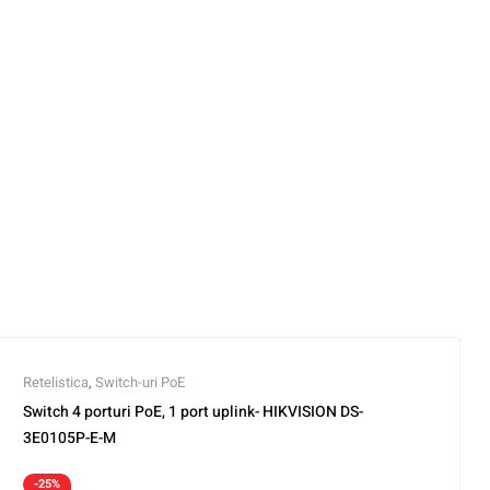
Retelistica
,
Switch-uri PoE
Switch 4 porturi PoE, 1 port uplink- HIKVISION DS-
3E0105P-E-M
-25%