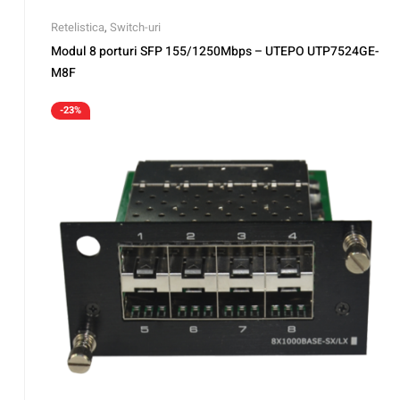
Retelistica
,
Switch-uri
Modul 8 porturi SFP 155/1250Mbps – UTEPO UTP7524GE-
M8F
-23%