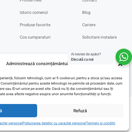
Profilul meu
Contact
Istoric comenzi
Blog
Produse favorite
Cariere
Cos cumparaturi
Solicitare instalare
Ai nevoie de ajutor?
Discută cu noi
Administrează consimțământul
eriență, folosim tehnologii, cum ar fi cookie-uri, pentru a stoca și/sau accesa
ve. Consimțământul pentru aceste tehnologii ne permite să procesăm date, cum
e sau ID-uri unice pe acest site. Dacă nu îți dai consimțământul sau îți
te avea afecte negative asupra unor anumite funcționalități și funcții.
ă
Refuză
racter personal
Prelucrarea datelor cu caracter personal
Termeni si conditii