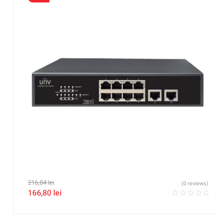
216,84
lei
(0 reviews)
166,80
lei