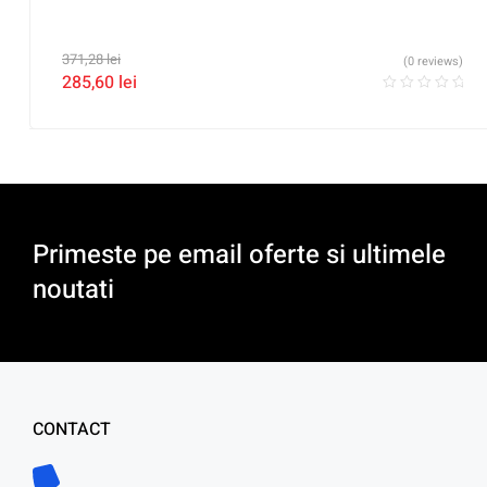
371,28
lei
(0 reviews)
285,60
lei
Primeste pe email oferte si ultimele
noutati
CONTACT