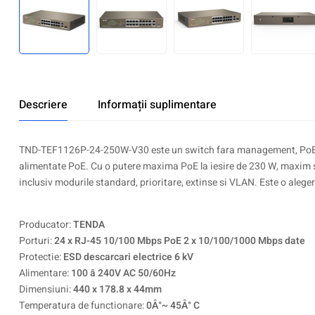
Descriere
Informații suplimentare
TND-TEF1126P-24-250W-V30 este un switch fara management, PoE de la
alimentate PoE. Cu o putere maxima PoE la iesire de 230 W, maxim si
inclusiv modurile standard, prioritare, extinse si VLAN. Este o aleger
Producator:
TENDA
Porturi:
24 x RJ-45 10/100 Mbps PoE 2 x 10/100/1000 Mbps date
Protectie:
ESD descarcari electrice 6 kV
Alimentare:
100 â 240V AC 50/60Hz
Dimensiuni:
440 x 178.8 x 44mm
Temperatura de functionare:
0Â°~ 45Â° C