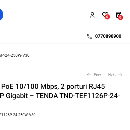
0
0
0770898900
126P-24-250W-V30
Prev
Next
i PoE 10/100 Mbps, 2 porturi RJ45
SFP Gigabit – TENDA TND-TEF1126P-24-
116,41
276,23
lei
lei
170,04
380,64
lei
lei
F1126P-24-250W-V30