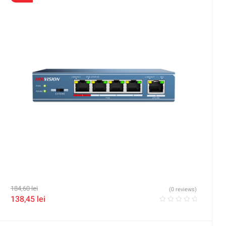
184,60
lei
(0 reviews)
138,45
lei