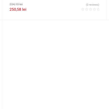
334,10
lei
(0 reviews)
250,58
lei