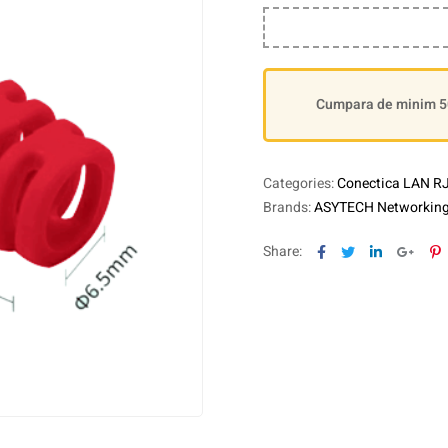
Cumpara de minim 500
Categories:
Conectica LAN RJ
Brands:
ASYTECH Networkin
Facebook
Twitter
Linkedin
Goog
P
Share: