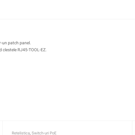
tr-un patch panel.
nd clestele RJ45-TOOL-EZ.
Retelistica
,
Switch-uri PoE