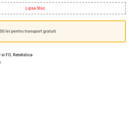
Lipsa Stoc
 lei pentru transport gratuit
 si FO
,
Retelistica
g
le+
interest