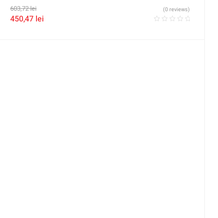
603,72
lei
(0 reviews)
450,47
lei