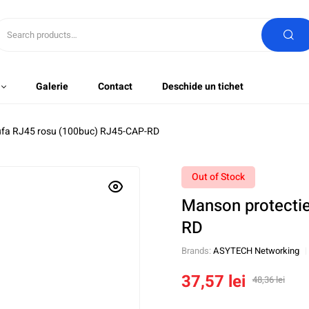
Galerie
Contact
Deschide un tichet
ufa RJ45 rosu (100buc) RJ45-CAP-RD
Out of Stock
Manson protecti
RD
Brands:
ASYTECH Networking
37,57
lei
48,36
lei