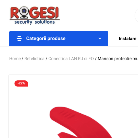
Categorii produse
Instalare
Home
/
Retelistica
/
Conectica LAN RJ si FO
/ Manson protectie m
-22%