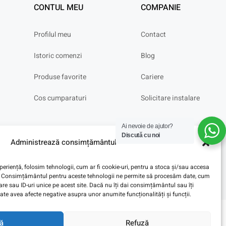
CONTUL MEU
COMPANIE
Profilul meu
Contact
Istoric comenzi
Blog
Produse favorite
Cariere
Cos cumparaturi
Solicitare instalare
Ai nevoie de ajutor?
Discută cu noi
Administrează consimțământul
eriență, folosim tehnologii, cum ar fi cookie-uri, pentru a stoca și/sau accesa
ve. Consimțământul pentru aceste tehnologii ne permite să procesăm date, cum
e sau ID-uri unice pe acest site. Dacă nu îți dai consimțământul sau îți
te avea afecte negative asupra unor anumite funcționalități și funcții.
ă
Refuză