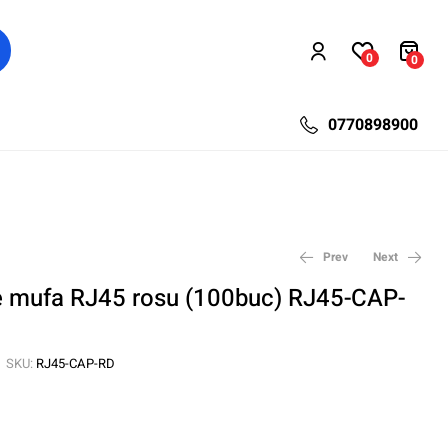
0
0
0770898900
Prev
Next
e mufa RJ45 rosu (100buc) RJ45-CAP-
44,84
37,57
lei
lei
57,72
48,36
lei
lei
SKU:
RJ45-CAP-RD