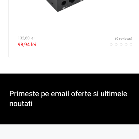
132,60
lei
(0 reviews)
98,94
lei
Primeste pe email oferte si ultimele
noutati