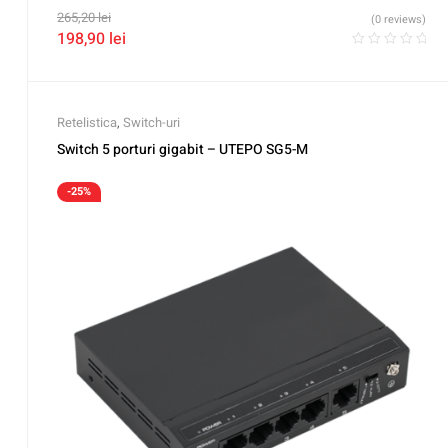
265,20
lei
(0 reviews)
198,90
lei
Retelistica
,
Switch-uri
Switch 5 porturi gigabit – UTEPO SG5-M
-25%