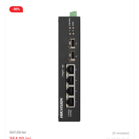
-30%
507,00
lei
(0 reviews)