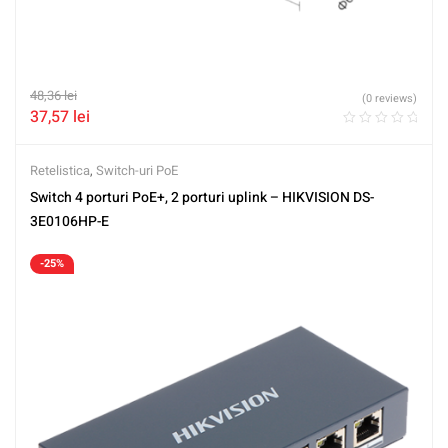
48,36
lei
(0 reviews)
37,57
lei
Retelistica
,
Switch-uri PoE
Switch 4 porturi PoE+, 2 porturi uplink – HIKVISION DS-
3E0106HP-E
-25%