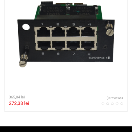
365,04
lei
(0 reviews)
272,38
lei