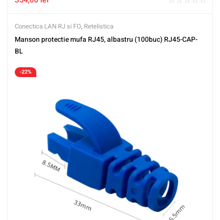
354,00
lei
Conectica LAN RJ si FO
,
Retelistica
Manson protectie mufa RJ45, albastru (100buc) RJ45-CAP-
BL
-22%