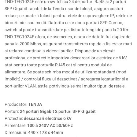
TND-TEG1024F este un switch cu 24 de porturi RJ45 si 2 porturi
SFP Gigabit racabil de la Tenda usor de folosit, asigura costuri
reduse, ce poate fi folosit pentru retele de supraveghere IP, retele de
birouri mici sau medii. Datorita celor doua porturi SFP Combo,
switch-ul poate transmite date pe distante lungi de pana la 20 Km.
TND-TEG1024F ofera, de asemenea, o rata de date în full duplex de
pana la 2000 Mbps, asigurand transmiterea rapida a fisierelor mari
si redarea continua a videoclipurilor. Dispune de un circuit
profesional de protectie impotriva descarcarilor electrice de 6 kV
atat pentru toate porturile RJ45 cat si pentru modulul de
alimentare. Se poate schimba modul de utilizare: standard (mod
implicit) / controlul fluxului dezactivat / agregarea legaturilor si a
port-urilor VLAN, astfel potrivindu-se mai multor tipuri de retele.
Producator:
TENDA
Porturi:
24 porturi Gigabit 2 porturi SFP Gigabit
Protectie:
descarcari electrice 6 kV
Alimentare:
100 â 240V AC 50/60Hz
Dimensiuni:
440 x 178 x 44mm