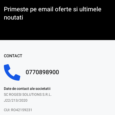
Primeste pe email oferte si ultimele
noutati
CONTACT
0770898900
Date de contact ale societatii
SC ROGESI SOLUTIONS S.R.L.
J22/213/2020
CUI: RO42159231