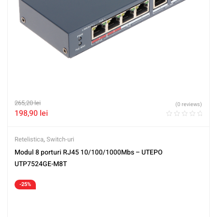
265,20
lei
(0 reviews)
198,90
lei
Retelistica
,
Switch-uri
Modul 8 porturi RJ45 10/100/1000Mbs – UTEPO
UTP7524GE-M8T
-25%