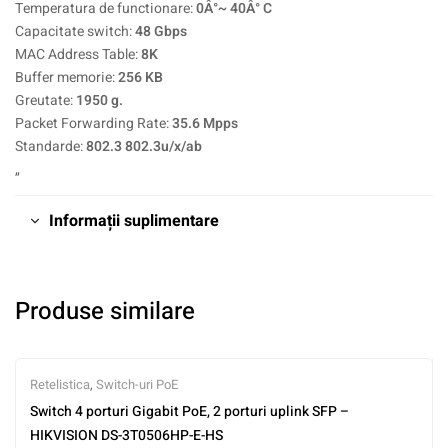
Temperatura de functionare:
0Â°~ 40Â° C
Capacitate switch:
48 Gbps
MAC Address Table:
8K
Buffer memorie:
256 KB
Greutate:
1950 g.
Packet Forwarding Rate:
35.6 Mpps
Standarde:
802.3 802.3u/x/ab
„
Informații suplimentare
Produse similare
Retelistica
,
Switch-uri PoE
Switch 4 porturi Gigabit PoE, 2 porturi uplink SFP –
HIKVISION DS-3T0506HP-E-HS