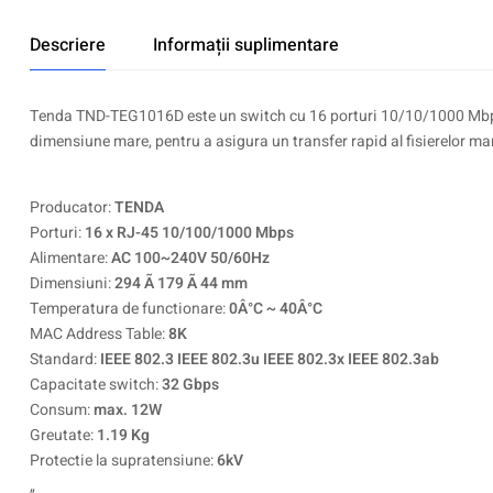
Descriere
Informații suplimentare
Tenda TND-TEG1016D este un switch cu 16 porturi 10/10/1000 Mbps R
dimensiune mare, pentru a asigura un transfer rapid al fisierelor mar
Producator:
TENDA
Porturi:
16 x RJ-45 10/100/1000 Mbps
Alimentare:
AC 100~240V 50/60Hz
Dimensiuni:
294 Ã 179 Ã 44 mm
Temperatura de functionare:
0Â°C ~ 40Â°C
MAC Address Table:
8K
Standard:
IEEE 802.3 IEEE 802.3u IEEE 802.3x IEEE 802.3ab
Capacitate switch:
32 Gbps
Consum:
max. 12W
Greutate:
1.19 Kg
Protectie la supratensiune:
6kV
„