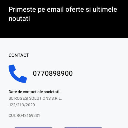
Primeste pe email oferte si ultimele
noutati
CONTACT
0770898900
Date de contact ale societatii
SC ROGESI SOLUTIONS S.R.L.
J22/213/2020
CUI: RO42159231