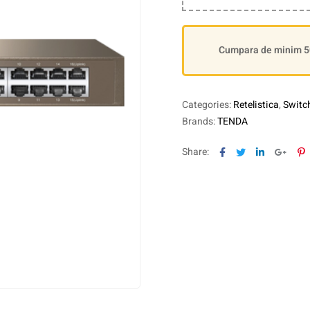
Cumpara de minim 500
Categories:
Retelistica
,
Switch
Brands:
TENDA
Facebook
Twitter
Linkedin
Goog
P
Share: