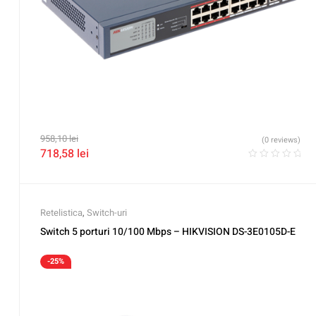
958,10
lei
(0 reviews)
718,58
lei
Retelistica
,
Switch-uri
Switch 5 porturi 10/100 Mbps – HIKVISION DS-3E0105D-E
-25%