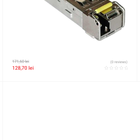
171,60
lei
(0 reviews)
128,70
lei