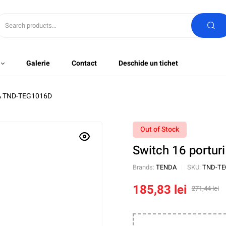
Galerie
Contact
Deschide un tichet
DA TND-TEG1016D
Out of Stock
Switch 16 portu
Brands:
TENDA
SKU:
TND-TE
185,83
lei
271,44
lei