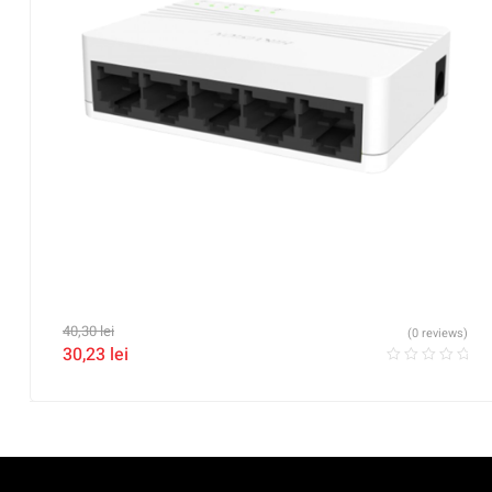
40,30
lei
(0 reviews)
30,23
lei