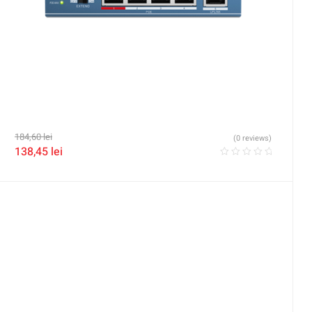
184,60
lei
(0 reviews)
138,45
lei