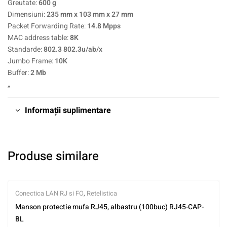
Greutate:
600 g
Dimensiuni:
235 mm x 103 mm x 27 mm
Packet Forwarding Rate:
14.8 Mpps
MAC address table:
8K
Standarde:
802.3 802.3u/ab/x
Jumbo Frame:
10K
Buffer:
2 Mb
„
Informații suplimentare
Produse similare
Conectica LAN RJ si FO
,
Retelistica
Manson protectie mufa RJ45, albastru (100buc) RJ45-CAP-
BL