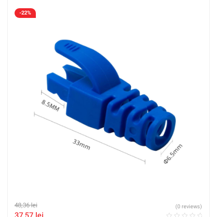
-22%
48,36
lei
(0 reviews)
37,57
lei