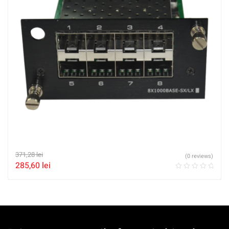
371,28
lei
(0 reviews)
285,60
lei