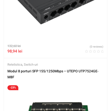
132,60
lei
(0 reviews)
98,94
lei
Retelistica
,
Switch-uri
Modul 8 porturi SFP 155/1250Mbps – UTEPO UTP7524GE-
M8F
-23%