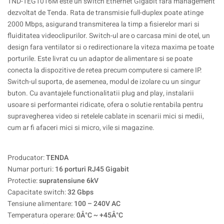
TND-TEG1016M este un switch Ethernet Gigabit fara management
dezvoltat de Tenda. Rata de transmisie full-duplex poate atinge
2000 Mbps, asigurand transmiterea la timp a fisierelor mari si
fluiditatea videoclipurilor. Switch-ul are o carcasa mini de otel, un
design fara ventilator si o redirectionare la viteza maxima pe toate
porturile. Este livrat cu un adaptor de alimentare si se poate
conecta la dispozitive de retea precum computere si camere IP.
Switch-ul suporta, de asemenea, modul de izolare cu un singur
buton. Cu avantajele functionalitatii plug and play, instalarii
usoare si performantei ridicate, ofera o solutie rentabila pentru
supravegherea video si retelele cablate in scenarii mici si medii,
cum ar fi afaceri mici si micro, vile si magazine.
Producator:
TENDA
Numar porturi:
16 porturi RJ45 Gigabit
Protectie:
supratensiune 6kV
Capacitate switch:
32 Gbps
Tensiune alimentare:
100 – 240V AC
Temperatura operare:
0Â°C ~ +45Â°C