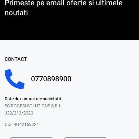
Primeste pe email oferte si ultimele
noutati
CONTACT
0770898900
Date de contact ale societatii
SC ROGESI SOLUTIONS S.R.L.
J22/213/2020
CUI: RO42159231