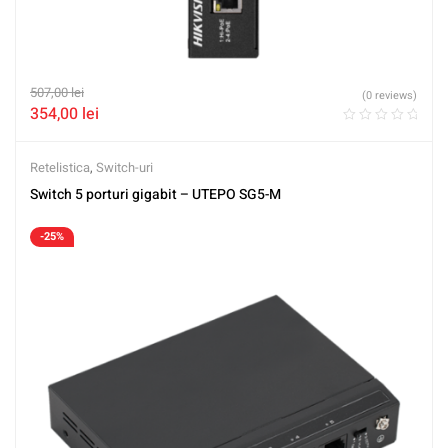
507,00
lei
(0 reviews)
354,00
lei
Retelistica
,
Switch-uri
Switch 5 porturi gigabit – UTEPO SG5-M
-25%