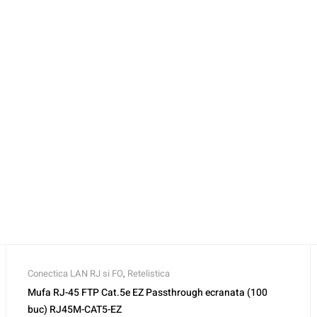
Conectica LAN RJ si FO
,
Retelistica
Mufa RJ-45 FTP Cat.5e EZ Passthrough ecranata (100
buc) RJ45M-CAT5-EZ