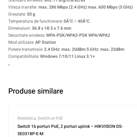
Standard wireless:
802.11 b/g/n/a/ac/ax
Viteza transfer:
max. 286 Mbps (2.4 GHz) max. 600 Mbps (5 GHz)
Greutate:
50 g
Temperatura de functionare:
0Â°C – 40Â°C
Dimensiuni:
36.8 x 18.5 x 7.6 mm
Securitate wireless:
WPA-PSK/WPA2-PSK WPA/WPA2
Mod utilizare:
AP Station
Putere transmisie:
2.4 GHz: max. 20dBm 5 GHz: max. 23dBm
Compatibilitate:
Windows 7/10/11 Linux 3.1+
„
Produse similare
Retelistica
,
Switch-uri PoE
Switch 16 porturi PoE, 2 porturi uplink – HIKVISION DS-
3E0318P-E-M