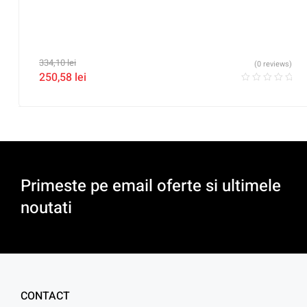
334,10
lei
(0 reviews)
250,58
lei
Primeste pe email oferte si ultimele
noutati
CONTACT