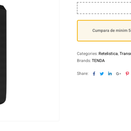
Cumpara de minim 500
Categories:
Retelistica
,
Transm
Brands:
TENDA
Facebook
Twitter
Linkedin
Goog
P
Share: