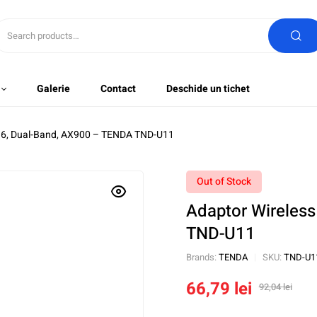
Galerie
Contact
Deschide un tichet
i 6, Dual-Band, AX900 – TENDA TND-U11
Out of Stock
Adaptor Wireless
TND-U11
Brands:
TENDA
SKU:
TND-U1
66,79
lei
92,04
lei