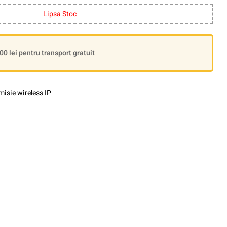
Lipsa Stoc
 lei pentru transport gratuit
isie wireless IP
le+
interest