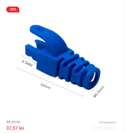
-22%
48,36
lei
(0 reviews)
37,57
lei