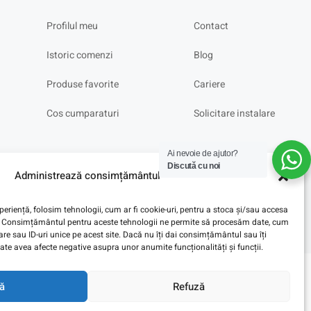
Profilul meu
Contact
Istoric comenzi
Blog
Produse favorite
Cariere
Cos cumparaturi
Solicitare instalare
Ai nevoie de ajutor?
Discută cu noi
Administrează consimțământul
eriență, folosim tehnologii, cum ar fi cookie-uri, pentru a stoca și/sau accesa
ve. Consimțământul pentru aceste tehnologii ne permite să procesăm date, cum
e sau ID-uri unice pe acest site. Dacă nu îți dai consimțământul sau îți
te avea afecte negative asupra unor anumite funcționalități și funcții.
ă
Refuză