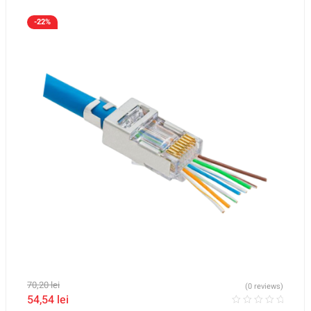
-22%
70,20
lei
(0 reviews)
54,54
lei