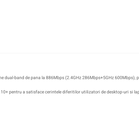
ltane dual-band de pana la 886Mbps (2.4GHz 286Mbps+5GHz 600Mbps), per
entru a satisface cerintele diferitilor utilizatori de desktop-uri si lap