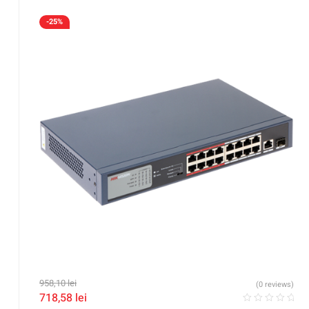
-25%
958,10
lei
(0 reviews)
718,58
lei