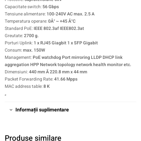
Capacitate switch:
56 Gbps
Tensiune alimentare:
100-240V AC max. 2.5 A
Temperatura operare:
0Â° ~ +45 Â°C
Standard PoE:
IEEE 802.3af IEEE802.3at
Greutate:
2700 g.
Porturi Uplink:
1 x RJ45 Giagbit 1 x SFP Gigabit
Consum:
max. 150W
Management:
PoE watchdog Port mirroring LLDP DHCP link
aggregation HPP Network topology network health monitor etc.
Dimensiuni:
440 mm Ã 220.8 mm x 44 mm
Packet Forwarding Rate:
41.66 Mpps
MAC address table:
8 K
„
Informații suplimentare
Produse similare