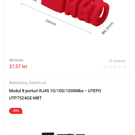
48,36
lei
(0 reviews)
37,57
lei
Retelistica
,
Switch-uri
Modul 8 porturi RJ45 10/100/1000Mbs – UTEPO
UTP7524GE-M8T
-25%