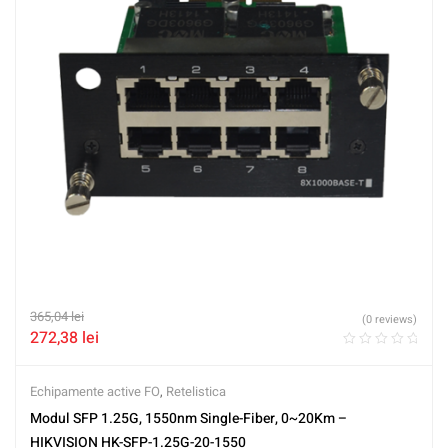
365,04
lei
(0 reviews)
272,38
lei
Echipamente active FO
,
Retelistica
Modul SFP 1.25G, 1550nm Single-Fiber, 0~20Km –
HIKVISION HK-SFP-1.25G-20-1550