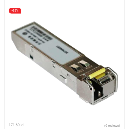
-25%
171,60
lei
(0 reviews)