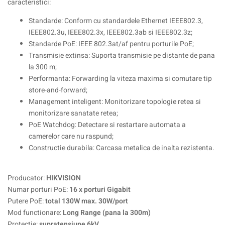
caracteristici:
Standarde: Conform cu standardele Ethernet IEEE802.3,
IEEE802.3u, IEEE802.3x, IEEE802.3ab si IEEE802.3z;
Standarde PoE: IEEE 802.3at/af pentru porturile PoE;
Transmisie extinsa: Suporta transmisie pe distante de pana
la 300 m;
Performanta: Forwarding la viteza maxima si comutare tip
store-and-forward;
Management inteligent: Monitorizare topologie retea si
monitorizare sanatate retea;
PoE Watchdog: Detectare si restartare automata a
camerelor care nu raspund;
Constructie durabila: Carcasa metalica de inalta rezistenta.
Producator:
HIKVISION
Numar porturi PoE:
16 x porturi Gigabit
Putere PoE:
total 130W max. 30W/port
Mod functionare:
Long Range (pana la 300m)
Protectie:
supratensiune 6kV