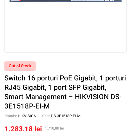
Out of Stock
Switch 16 porturi PoE Gigabit, 1 porturi
RJ45 Gigabit, 1 port SFP Gigabit,
Smart Management – HIKVISION DS-
3E1518P-EI-M
Brands:
HIKVISION
SKU:
DS-3E1518P-EI-M
1.283,18
lei
1.710,80
lei