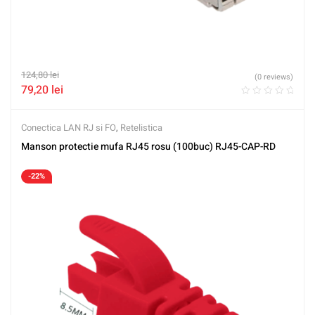
124,80
lei
(0 reviews)
79,20
lei
Conectica LAN RJ si FO
,
Retelistica
Manson protectie mufa RJ45 rosu (100buc) RJ45-CAP-RD
-22%