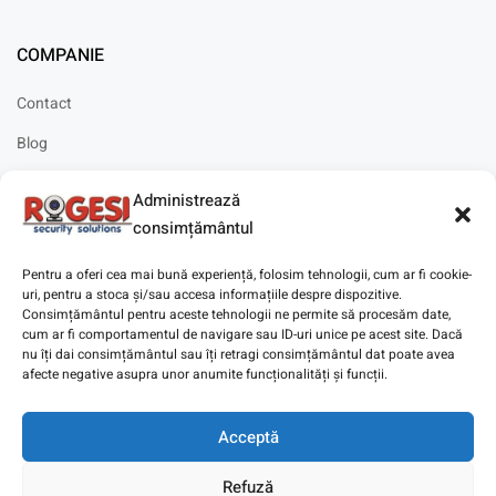
COMPANIE
Contact
Blog
Cariere
Administrează
Solicitare instalare
consimțământul
Pentru a oferi cea mai bună experiență, folosim tehnologii, cum ar fi cookie-
uri, pentru a stoca și/sau accesa informațiile despre dispozitive.
Consimțământul pentru aceste tehnologii ne permite să procesăm date,
cum ar fi comportamentul de navigare sau ID-uri unice pe acest site. Dacă
Copyright © 2025
Digitaz
.
nu îți dai consimțământul sau îți retragi consimțământul dat poate avea
afecte negative asupra unor anumite funcționalități și funcții.
Acceptă
Refuză