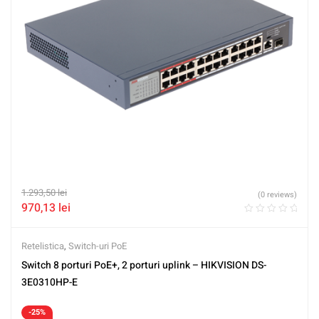
1.293,50
lei
(0 reviews)
970,13
lei
Retelistica
,
Switch-uri PoE
Switch 8 porturi PoE+, 2 porturi uplink – HIKVISION DS-
3E0310HP-E
-25%