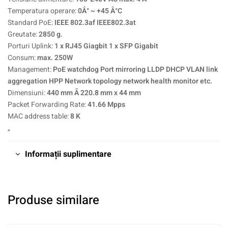
Temperatura operare:
0Â° ~ +45 Â°C
Standard PoE:
IEEE 802.3af IEEE802.3at
Greutate:
2850 g.
Porturi Uplink:
1 x RJ45 Giagbit 1 x SFP Gigabit
Consum:
max. 250W
Management:
PoE watchdog Port mirroring LLDP DHCP VLAN link
aggregation HPP Network topology network health monitor etc.
Dimensiuni:
440 mm Ã 220.8 mm x 44 mm
Packet Forwarding Rate:
41.66 Mpps
MAC address table:
8 K
„
Informații suplimentare
Produse similare