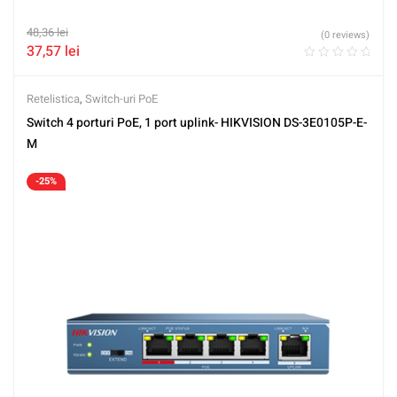
48,36
lei
(0 reviews)
37,57
lei
Retelistica
,
Switch-uri PoE
Switch 4 porturi PoE, 1 port uplink- HIKVISION DS-3E0105P-E-
M
-25%