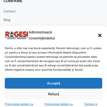
COMPANIE
Contact
Blog
Cariere
Administrează
Solicitare instalare
consimțământul
Pentru a oferi cea mai bună experiență, folosim tehnologii, cum ar fi cookie-
uri, pentru a stoca și/sau accesa informațiile despre dispozitive.
Consimțământul pentru aceste tehnologii ne permite să procesăm date,
cum ar fi comportamentul de navigare sau ID-uri unice pe acest site. Dacă
Copyright © 2025
Digitaz
.
nu îți dai consimțământul sau îți retragi consimțământul dat poate avea
afecte negative asupra unor anumite funcționalități și funcții.
Acceptă
Refuză
Prelucrarea datelor cu
Prelucrarea datelor cu
Termeni si