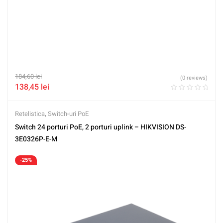
184,60
lei
(0 reviews)
138,45
lei
Retelistica
,
Switch-uri PoE
Switch 24 porturi PoE, 2 porturi uplink – HIKVISION DS-
3E0326P-E-M
-25%