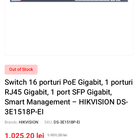
Out of Stock
Switch 16 porturi PoE Gigabit, 1 porturi
RJ45 Gigabit, 1 port SFP Gigabit,
Smart Management – HIKVISION DS-
3E1518P-EI
Brands:
HIKVISION
SKU:
DS-3E1518P-EI
1.025,20
lei
1.951,30
lei