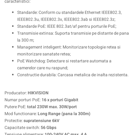
caracteristici:
Standarde: Conform cu standardele Ethernet IEEE802.3,
IEEE802.3u, IEEE802.3x, IEEE802.3ab si IEEE802.3z;
Standarde PoE: IEEE 802.3at/af pentru porturile PoE;
Transmisie extinsa: Suporta transmisie pe distante de pana
la 300 m;
Management inteligent: Monitorizare topologie retea si
monitorizare sanatate retea;
PoE Watchdog: Detectare si restartare automata a
camerelor care nu raspund;
Constructie durabila: Carcasa metalica de inalta rezistenta.
Producator:
HIKVISION
Numar porturi PoE:
16 x porturi Gigabit
Putere PoE:
total 230W max. 30W/port
Mod functionare:
Long Range (pana la 300m)
Protectie:
supratensiune 6kV
Capacitate switch:
56 Gbps
Tensiune alimentare:
100-240V AC max. 4 A