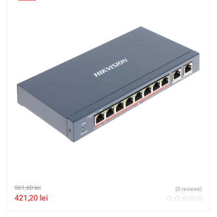
561,60
lei
(0 reviews)
421,20
lei