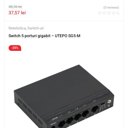
48,36
lei
(0 reviews)
37,57
lei
Retelistica
,
Switch-uri
Switch 5 porturi gigabit – UTEPO SG5-M
-25%