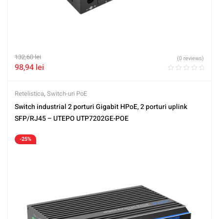
132,60
lei
(0 reviews)
98,94
lei
Retelistica
,
Switch-uri PoE
Switch industrial 2 porturi Gigabit HPoE, 2 porturi uplink
SFP/RJ45 – UTEPO UTP7202GE-POE
-25%