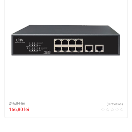
216,84
lei
(0 reviews)
166,80
lei