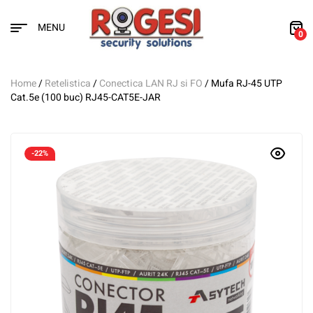
MENU
0
Home
/
Retelistica
/
Conectica LAN RJ si FO
/ Mufa RJ-45 UTP
Cat.5e (100 buc) RJ45-CAT5E-JAR
-22%