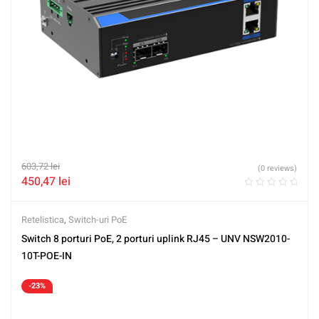
603,72
lei
(0 reviews)
450,47
lei
Retelistica
,
Switch-uri PoE
Switch 8 porturi PoE, 2 porturi uplink RJ45 – UNV NSW2010-
10T-POE-IN
-23%