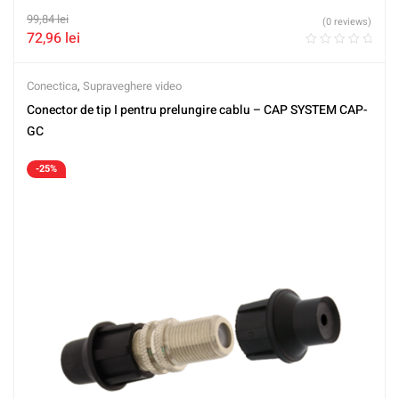
99,84
lei
(0 reviews)
72,96
lei
Conectica
,
Supraveghere video
Conector de tip I pentru prelungire cablu – CAP SYSTEM CAP-
GC
-25%