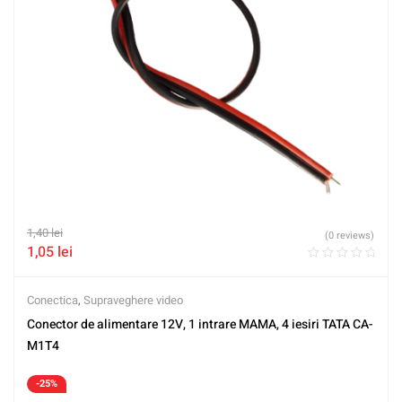
1,40
lei
(0 reviews)
1,05
lei
Conectica
,
Supraveghere video
Conector de alimentare 12V, 1 intrare MAMA, 4 iesiri TATA CA-
M1T4
-25%