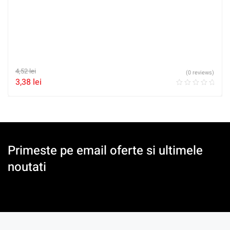
4,52
lei
(0 reviews)
3,38
lei
Primeste pe email oferte si ultimele
noutati