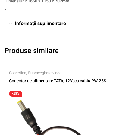
Dimensiuni:
1650 x 1150 x 702mm
„
Informații suplimentare
Produse similare
Conectica
,
Supraveghere video
Conector de alimentare TATA, 12V, cu cablu PW-25S
-25%