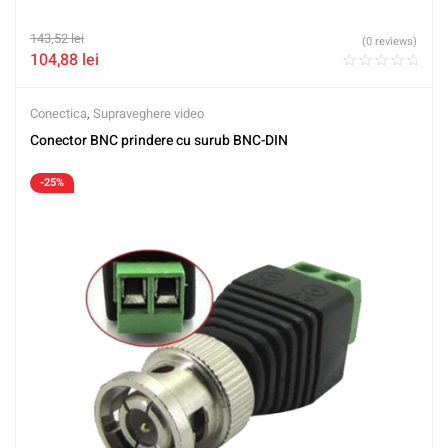
143,52
lei
(0 reviews)
104,88
lei
Conectica
,
Supraveghere video
Conector BNC prindere cu surub BNC-DIN
-25%