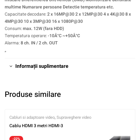
multime Numarare persoane Detectie temperatura etc.
Capacitate decodare:
2 x 16MP@30 2 x 12MP@30 4 x 4K@30 8 x
4MP@30 10 x 3MP@30 16 x 1080P@30
Consum:
max. 12W (fara HDD)
Temperatura operare:
-10Â°C ~+50Â°C
Alarma:
8 ch. IN / 2 ch. OUT
„
Informații suplimentare
Produse similare
Cabluri si adaptoare video
,
Supraveghere video
Cablu HDMI 3 metri HDMI-3
-22%