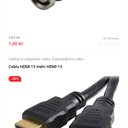
1,87
lei
(0 reviews)
1,40
lei
Cabluri si adaptoare video
,
Supraveghere video
Cablu HDMI 15 metri HDMI-15
-22%