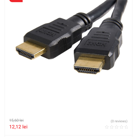
15,60
lei
(0 reviews)
12,12
lei