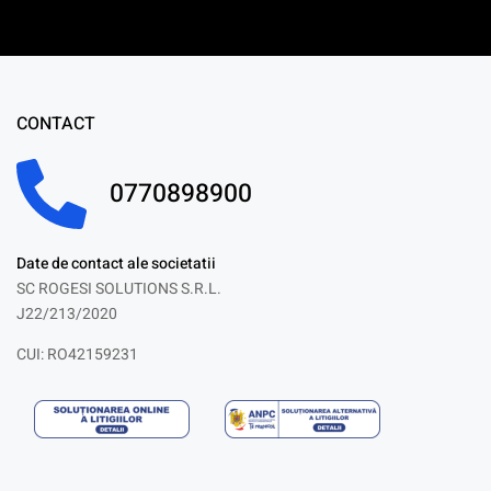
CONTACT
0770898900
Date de contact ale societatii
SC ROGESI SOLUTIONS S.R.L.
J22/213/2020
CUI: RO42159231