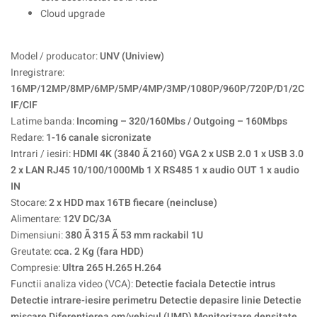
Cloud upgrade
Model / producator:
UNV (Uniview)
Inregistrare:
16MP/12MP/8MP/6MP/5MP/4MP/3MP/1080P/960P/720P/D1/2C
IF/CIF
Latime banda:
Incoming – 320/160Mbs / Outgoing – 160Mbps
Redare:
1-16 canale sicronizate
Intrari / iesiri:
HDMI 4K (3840 Ã 2160) VGA 2 x USB 2.0 1 x USB 3.0
2 x LAN RJ45 10/100/1000Mb 1 X RS485 1 x audio OUT 1 x audio
IN
Stocare:
2 x HDD max 16TB fiecare (neincluse)
Alimentare:
12V DC/3A
Dimensiuni:
380 Ã 315 Ã 53 mm rackabil 1U
Greutate:
cca. 2 Kg (fara HDD)
Compresie:
Ultra 265 H.265 H.264
Functii analiza video (VCA):
Detectie faciala Detectie intrus
Detectie intrare-iesire perimetru Detectie depasire linie Detectie
miscare Diferentierea om/vehicul (UMD) Monitorizare densitate