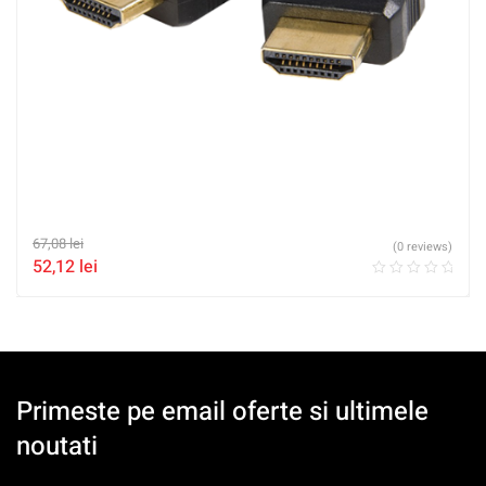
67,08
lei
(0 reviews)
52,12
lei
Primeste pe email oferte si ultimele
noutati