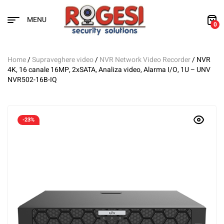
MENU
0
Home
/
Supraveghere video
/
NVR Network Video Recorder
/ NVR
4K, 16 canale 16MP, 2xSATA, Analiza video, Alarma I/O, 1U – UNV
NVR502-16B-IQ
-23%