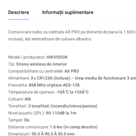
Descriere
Informații suplimentare
Comunicare radio cu centrala AX PRO pe distante de pana la 1.600 met
incluse), led semnalizare de culoare albastru.
Model / producator:
HIKVISION
Tip:
Sirena wireless de interior
Compatibilitate cu centralele:
AX PRO
Alimentare:
3 x CR123A (incluse) – timp mediu de functionare 3 an
Frecventa:
868 MHz criptare AES-128
Temperatura de operare:
-10Â°C la +55Â°C
Culoare:
Alb
Tonalitati:
3 tonalitati (incendiu/intrus/panica)
Nivel acustic (SPL):
90-110dB la 1m
Tamper:
Da
Distanta comunicare:
1.6 km (in camp deschis)
Dimensiuni:
90.0 Ã 90.0 Ã 30.0 mm