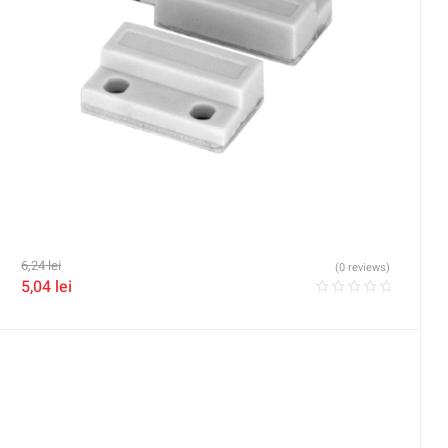
6,24
lei
(0 reviews)
5,04
lei