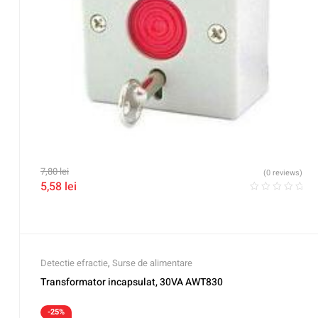
7,80
lei
(0 reviews)
5,58
lei
Detectie efractie
,
Surse de alimentare
Transformator incapsulat, 30VA AWT830
-25%