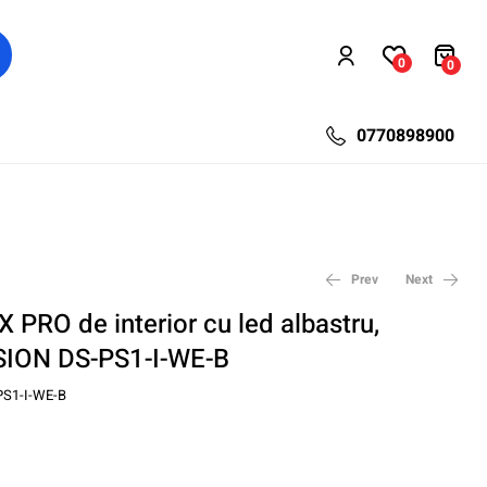
0
0
0770898900
Prev
Next
X PRO de interior cu led albastru,
SION DS-PS1-I-WE-B
421,84
340,33
lei
lei
561,60
452,40
lei
lei
PS1-I-WE-B