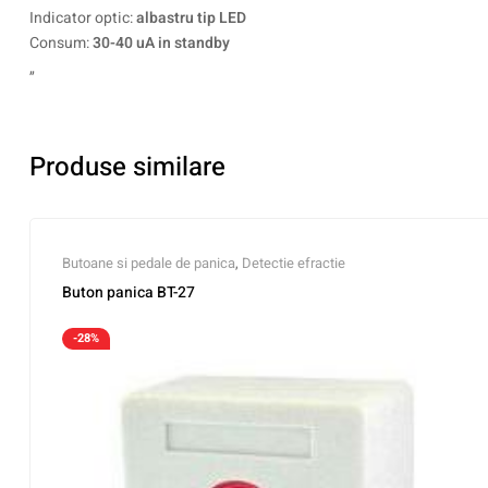
Indicator optic:
albastru tip LED
Consum:
30-40 uA in standby
„
Produse similare
Butoane si pedale de panica
,
Detectie efractie
Buton panica BT-27
-28%