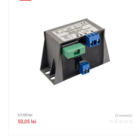
67,08
lei
(0 reviews)
50,05
lei