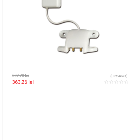
507,78
lei
(0 reviews)
363,26
lei