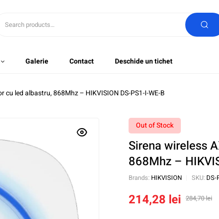
Galerie
Contact
Deschide un tichet
ior cu led albastru, 868Mhz – HIKVISION DS-PS1-I-WE-B
Out of Stock
Sirena wireless A
868Mhz – HIKVI
Brands:
HIKVISION
SKU:
DS-
214,28
lei
284,70
lei