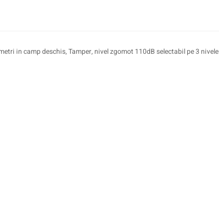
ri in camp deschis, Tamper, nivel zgomot 110dB selectabil pe 3 nivele de
i