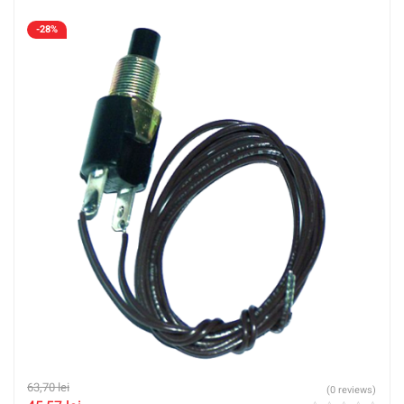
-28%
63,70
lei
(0 reviews)