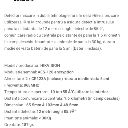
Detector miscare in dubla tehnologie fara fir de la Hikvision, care
utilizeaza IR si Microunde pentru a asigura detectia intrusului
pana la o distanta de 12 metri si unghi detectie de 85.9°,
comunicare radio cu centrala pe distante de pana la 1.6 Kilometri
in camp deschis. Imunitate la animale de pana la 30 kg, durata
medie de viata baterii de pana la 5 ani (baterii inclusa).
Model / producator:
HIKVISION
Modulatie semnal:
AES-128 encryption
Alimentare:
2 x CR123A (incluse) -durata medie viata 5 ani
Frecventa:
868MHz
Temperatura de operare:
-10 to +55 Â°C utlizare la interior
Distanta comunicare cu centrala:
1.6 kilometri (in camp deschis)
Dimensiuni:
65.5mm Ã 103mm Ã 48.5mm
Distanta detectie:
12 metri unghi 85.9Â°
Imunitate animale:
< 30Kg
Greutate:
187 gr.