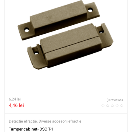
6,24
lei
(0 reviews)
4,46
lei
Detectie efractie
,
Diverse accesorii efractie
Tamper cabinet- DSC T-1