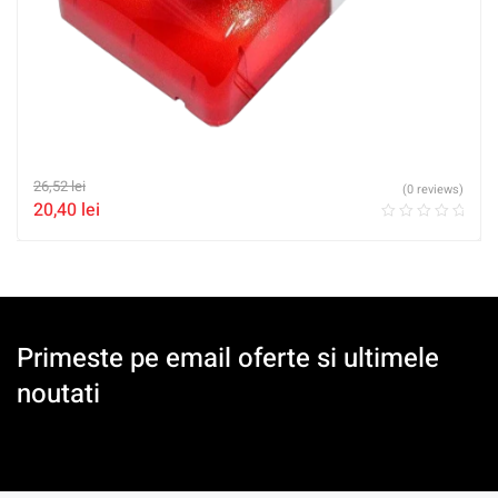
26,52
lei
(0 reviews)
20,40
lei
Primeste pe email oferte si ultimele
noutati