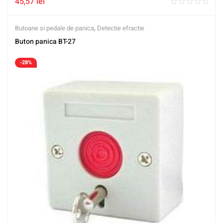
45,57
lei
Butoane si pedale de panica
,
Detectie efractie
Buton panica BT-27
-28%