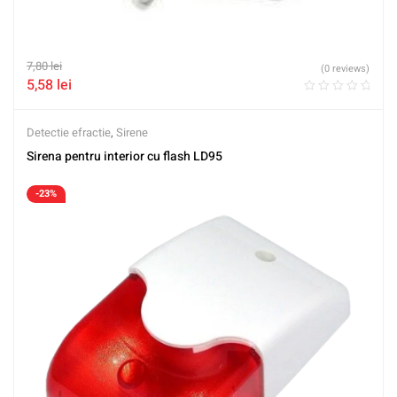
7,80
lei
(0 reviews)
5,58
lei
Detectie efractie
,
Sirene
Sirena pentru interior cu flash LD95
-23%