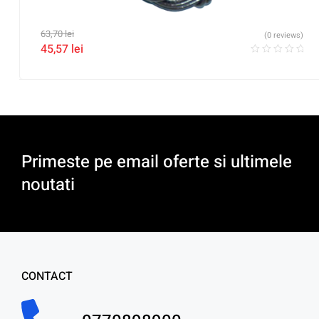
63,70
lei
(0 reviews)
45,57
lei
Primeste pe email oferte si ultimele
noutati
CONTACT