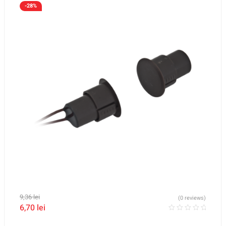
-28%
9,36
lei
(0 reviews)
6,70
lei