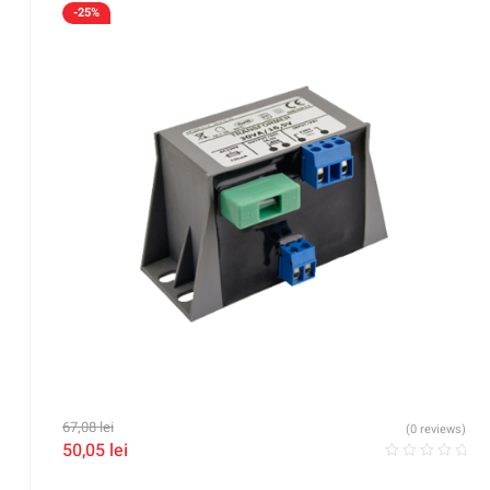
-25%
67,08
lei
(0 reviews)
50,05
lei