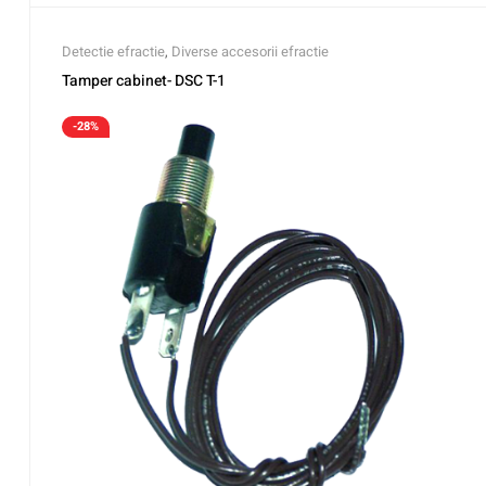
Detectie efractie
,
Diverse accesorii efractie
Tamper cabinet- DSC T-1
-28%