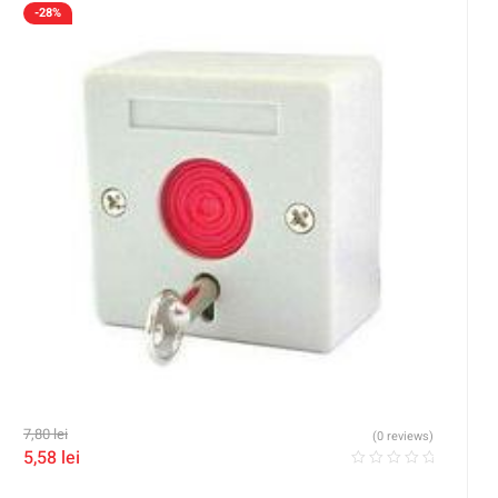
-28%
7,80
lei
(0 reviews)
5,58
lei