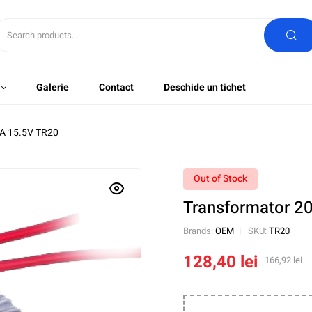
Galerie
Contact
Deschide un tichet
VA 15.5V TR20
Out of Stock
Transformator 2
Brands:
OEM
SKU:
TR20
128,40
lei
166,92
lei