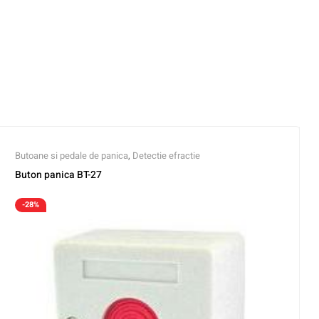
Butoane si pedale de panica
,
Detectie efractie
Buton panica BT-27
-28%