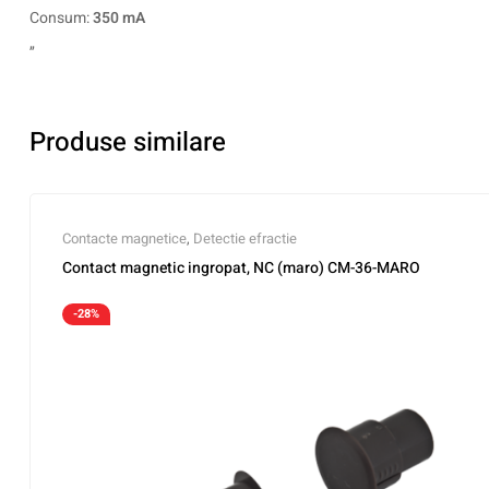
Consum:
350 mA
„
Produse similare
Contacte magnetice
,
Detectie efractie
Contact magnetic ingropat, NC (maro) CM-36-MARO
-28%