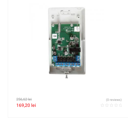
256,62
lei
(0 reviews)
169,20
lei