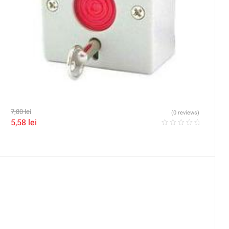
7,80
lei
(0 reviews)
5,58
lei