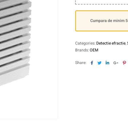
Cumpara de minim 500
Categories:
Detectie efractie
,
Brands:
OEM
Facebook
Twitter
Linkedin
Goog
P
Share: