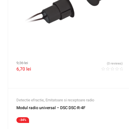
9,36
lei
(0 reviews)
6,70
lei
Detectie efractie
,
Emitatoare si receptoare radio
Modul radio universal – DSC DSC-R-4F
-34%