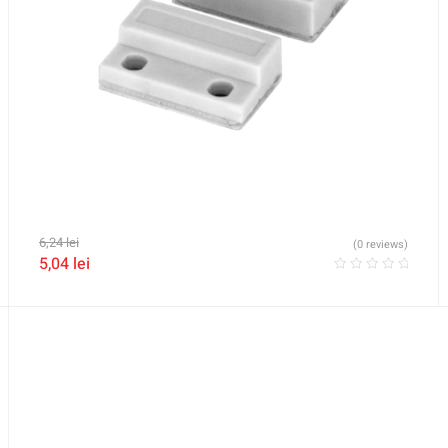
6,24
lei
(0 reviews)
5,04
lei