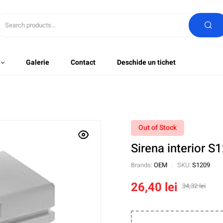
Galerie
Contact
Deschide un tichet
Out of Stock
Sirena interior S
Brands:
OEM
SKU:
S1209
26,40
lei
34,32
lei