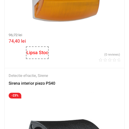
96,72
lei
74,40
lei
Lipsa Stoc
(0 reviews)
Detectie efractie
,
Sirene
Sirena interior piezo PS40
-23%