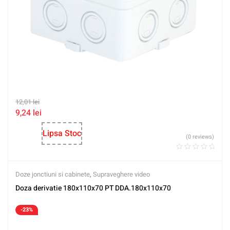
12,01
lei
9,24
lei
Lipsa Stoc
(0 reviews)
Doze jonctiuni si cabinete
,
Supraveghere video
Doza derivatie 180x110x70 PT DDA.180x110x70
-23%