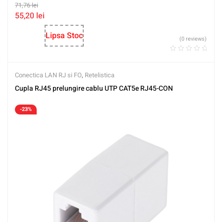
71,76
lei
55,20
lei
Lipsa Stoc
(0 reviews)
Conectica LAN RJ si FO
,
Retelistica
Cupla RJ45 prelungire cablu UTP CAT5e RJ45-CON
-23%