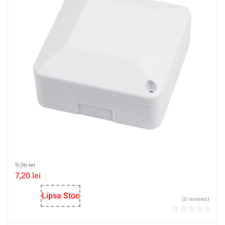
9,36
lei
7,20
lei
Lipsa Stoc
(0 reviews)