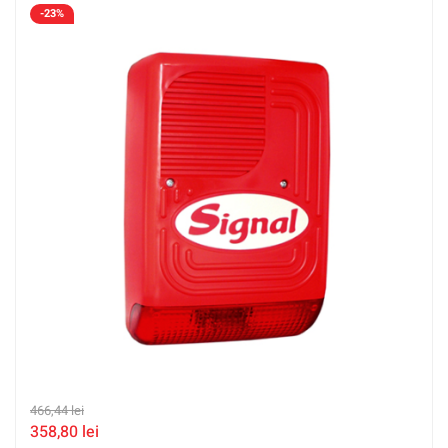
-23%
466,44
lei
358,80
lei