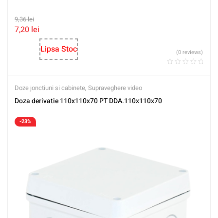
9,36
lei
7,20
lei
Lipsa Stoc
(0 reviews)
Doze jonctiuni si cabinete
,
Supraveghere video
Doza derivatie 110x110x70 PT DDA.110x110x70
-23%