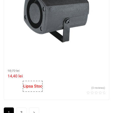
18,72
lei
14,40
lei
Lipsa Stoc
(0 reviews)
1
2