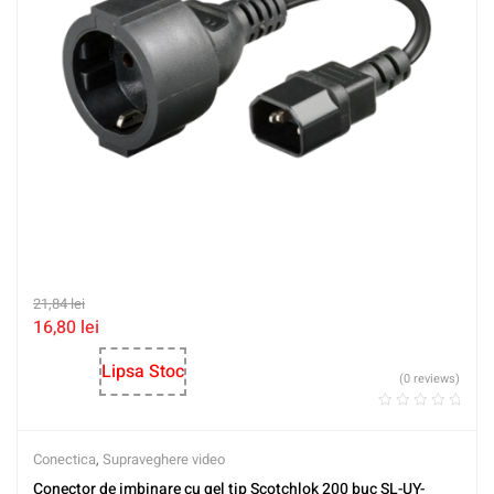
21,84
lei
16,80
lei
Lipsa Stoc
(0 reviews)
Conectica
,
Supraveghere video
Conector de imbinare cu gel tip Scotchlok 200 buc SL-UY-