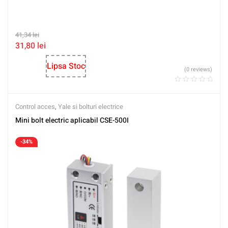
41,34
lei
31,80
lei
Lipsa Stoc
(0 reviews)
Control acces
,
Yale si bolturi electrice
Mini bolt electric aplicabil CSE-500I
-34%