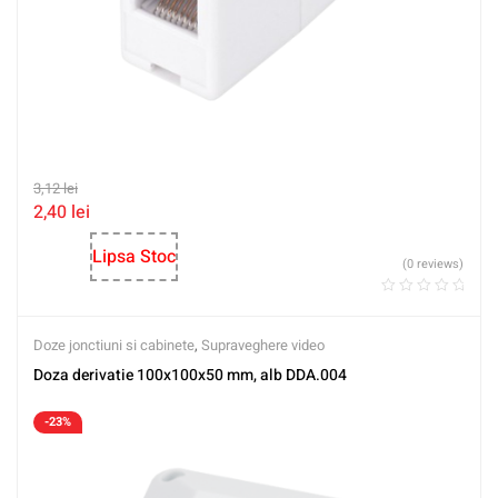
3,12
lei
2,40
lei
Lipsa Stoc
(0 reviews)
Doze jonctiuni si cabinete
,
Supraveghere video
Doza derivatie 100x100x50 mm, alb DDA.004
-23%