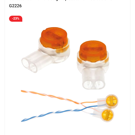
G2226
-23%