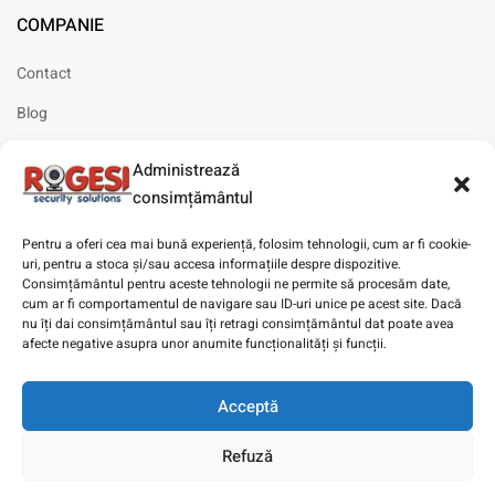
COMPANIE
Contact
Blog
Cariere
Administrează
Solicitare instalare
consimțământul
Pentru a oferi cea mai bună experiență, folosim tehnologii, cum ar fi cookie-
uri, pentru a stoca și/sau accesa informațiile despre dispozitive.
Consimțământul pentru aceste tehnologii ne permite să procesăm date,
cum ar fi comportamentul de navigare sau ID-uri unice pe acest site. Dacă
Copyright © 2025
Digitaz
.
nu îți dai consimțământul sau îți retragi consimțământul dat poate avea
afecte negative asupra unor anumite funcționalități și funcții.
Acceptă
Refuză