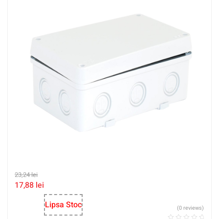
23,24
lei
17,88
lei
Lipsa Stoc
(0 reviews)