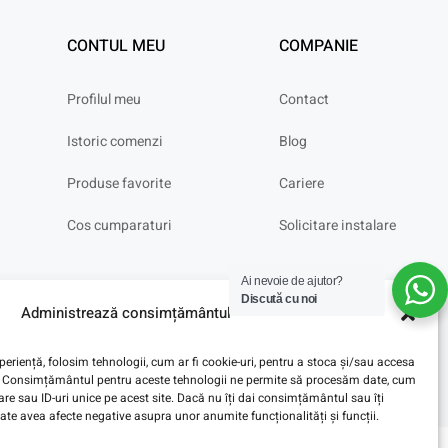
CONTUL MEU
COMPANIE
Profilul meu
Contact
Istoric comenzi
Blog
Produse favorite
Cariere
Cos cumparaturi
Solicitare instalare
Ai nevoie de ajutor?
Discută cu noi
Administrează consimțământul
eriență, folosim tehnologii, cum ar fi cookie-uri, pentru a stoca și/sau accesa
ve. Consimțământul pentru aceste tehnologii ne permite să procesăm date, cum
e sau ID-uri unice pe acest site. Dacă nu îți dai consimțământul sau îți
te avea afecte negative asupra unor anumite funcționalități și funcții.