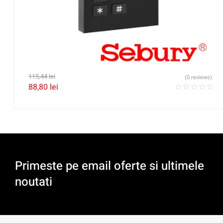
115,44
lei
(0 reviews)
88,80
lei
Primeste pe email oferte si ultimele
noutati