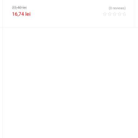
23,40
lei
(0 reviews)
16,74
lei