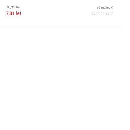
10,92
lei
(0 reviews)
7,81
lei