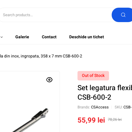
Galerie
Contact
Deschide un tichet
bila din inox, ingropata, 358 x 7 mm CSB-600-2
Out of Stock
Set legatura flex
CSB-600-2
Brands:
CSAccess
SKU:
CSB-
55,99
lei
78,26
lei