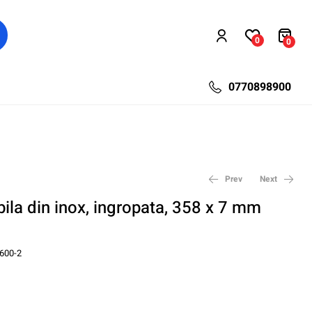
0
0
0770898900
Prev
Next
ibila din inox, ingropata, 358 x 7 mm
15,62
96,35
lei
lei
21,84
134,68
lei
lei
600-2