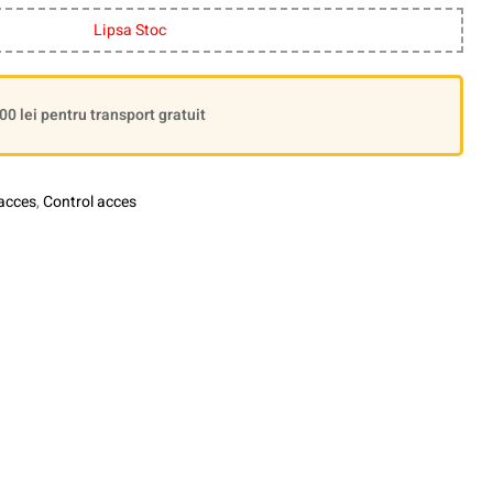
Lipsa Stoc
 lei pentru transport gratuit
 acces
,
Control acces
le+
interest