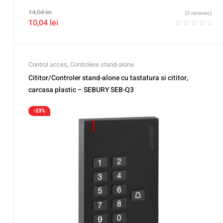
14,04
lei
(0 reviews)
10,04
lei
Control acces
,
Controlere stand-alone
Cititor/Controler stand-alone cu tastatura si cititor,
carcasa plastic – SEBURY SEB-Q3
-23%