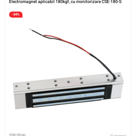
Electromagnet aplicabil 180kgf, cu monitorizare CSE-180-S
-34%
198,38
lei
(0 reviews)