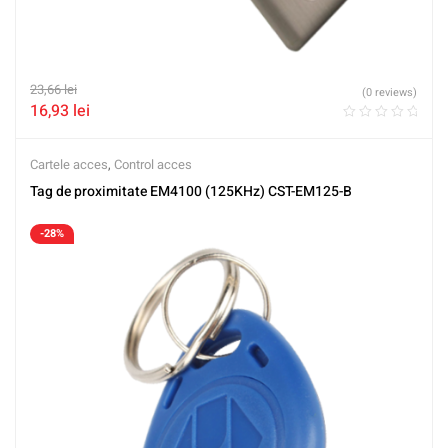
23,66
lei
(0 reviews)
16,93
lei
Cartele acces
,
Control acces
Tag de proximitate EM4100 (125KHz) CST-EM125-B
-28%