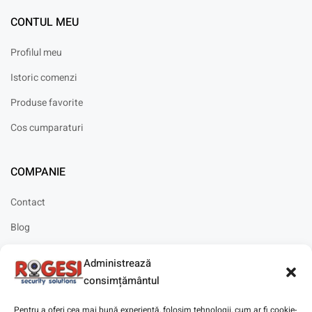
CONTUL MEU
Profilul meu
Istoric comenzi
Produse favorite
Cos cumparaturi
COMPANIE
Contact
Blog
Cariere
Administrează
Solicitare instalare
consimțământul
Pentru a oferi cea mai bună experiență, folosim tehnologii, cum ar fi cookie-