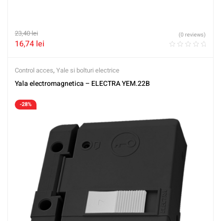
23,40
lei
(0 reviews)
16,74
lei
Control acces
,
Yale si bolturi electrice
Yala electromagnetica – ELECTRA YEM.22B
-28%