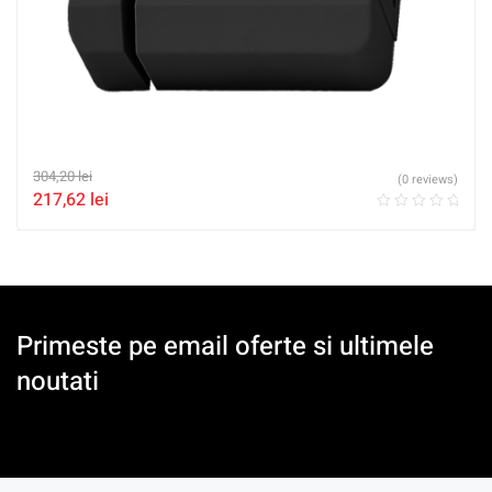
304,20
lei
(0 reviews)
217,62
lei
Primeste pe email oferte si ultimele
noutati