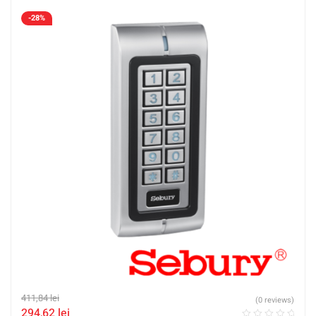
-28%
411,84
lei
(0 reviews)
294,62
lei